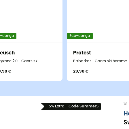
o-conçu
Eco-conçu
eusch
Protest
ryzone 2.0 - Gants ski
Prtbarkar - Gants ski homme
9,90 €
29,90 €
-5% Extra - Code Summer5
H
S