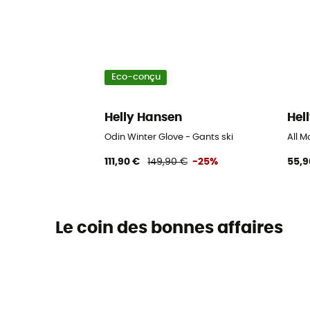
Eco-conçu
Helly Hansen
Hel
Odin Winter Glove - Gants ski
All M
111,90 €
149,90 €
-25%
55,9
Le coin des bonnes affaires