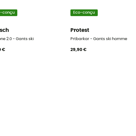
o-conçu
Eco-conçu
sch
Protest
ne 2.0 - Gants ski
Prtbarkar - Gants ski homme
0 €
29,90 €