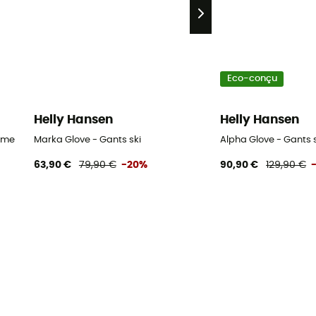
Eco-conçu
Helly Hansen
Helly Hansen
omme
Marka Glove - Gants ski
Alpha Glove - Gants
63,90 €
79,90 €
-20%
90,90 €
129,90 €