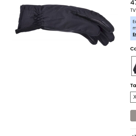
4
TV
E
m
E
Co
Ta