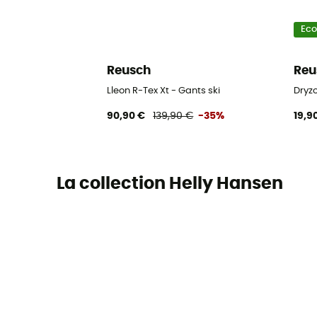
Ec
Reusch
Reu
Lleon R-Tex Xt - Gants ski
Dryzo
90,90 €
139,90 €
-35%
19,9
La collection Helly Hansen