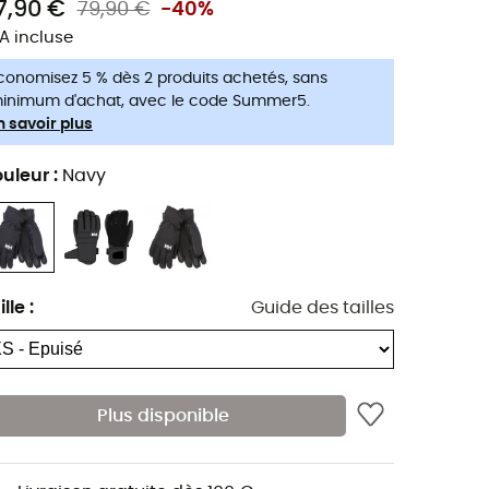
7,90 €
79,90 €
-40%
A incluse
conomisez 5 % dès 2 produits achetés, sans
inimum d'achat, avec le code Summer5.
n savoir plus
uleur
:
Navy
ille
:
Guide des tailles
Plus disponible