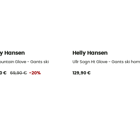
ly Hansen
Helly Hansen
ountain Glove - Gants ski
Ullr Sogn Ht Glove - Gants ski h
0 €
69,90 €
-20%
129,90 €