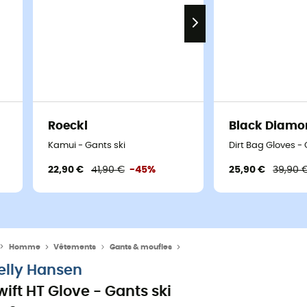
Roeckl
Black Diamo
Kamui - Gants ski
Dirt Bag Gloves -
22,90 €
41,90 €
-45%
25,90 €
39,90 
Homme
Vêtements
Gants & moufles
Gants ski homme
elly Hansen
wift HT Glove - Gants ski