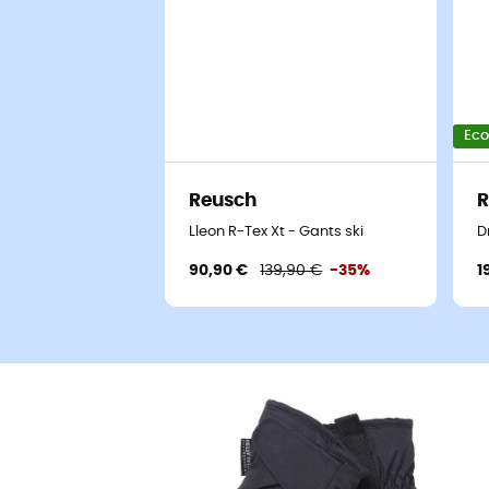
Ec
Reusch
R
Lleon R-Tex Xt - Gants ski
D
90,90 €
139,90 €
-35%
1