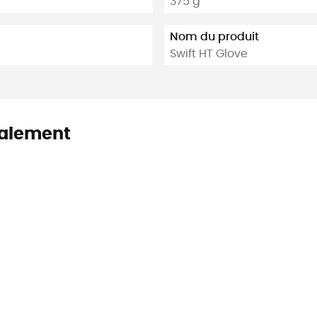
375 g
Nom du produit
Swift HT Glove
alement