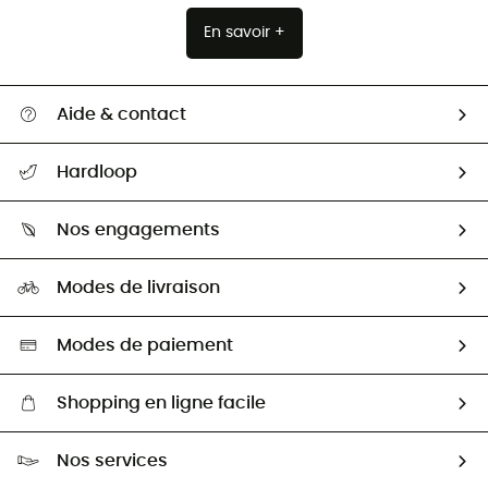
En savoir +
Aide & contact
Suivre mon colis
Hardloop
Retour & remboursement
Qui sommes-nous ?
Guide des tailles
Nos engagements
Carrières
Comment bien choisir ?
Notre empreinte
HardGuides
Modes de livraison
Seconde Main
Seconde main
Nos ambassadeurs
Aide & Contact
Sélection éco-responsable
Modes de paiement
Shopping en ligne facile
Livraison gratuite dès 100 €
Nos services
Retour gratuit sous 100 jours