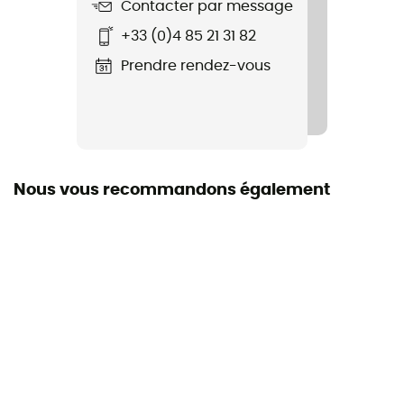
Contacter par message
Nom du produit
+33 (0)4 85 21 31 82
Inshore Hoodie
Prendre rendez-vous
Label
Bluesign / Recyclé
Matière
100% polyester recyclé
Nous vous recommandons également