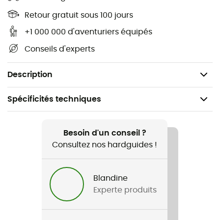
Manches raglan pour une grande liberté de
mouvement
Retour gratuit sous 100 jours
+1 000 000 d'aventuriers équipés
Logo HH® imprimé
Conseils d'experts
Produit bluesign®
Poids : 250 g
Description
Spécificités techniques
Recommandé pour
Voile
Besoin d'un conseil ?
Consultez nos hardguides !
Genre
Femme
Blandine
Experte produits
Poids
250 g