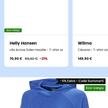
Eco-conçu
Helly Hansen
Wilma
Lifa Active Solen Hoodie - T-shirt anti uv femme
Césaria - T-shirt a
70,90 €
89,90 €
-21%
149,90 €
-5% Extra - Code Summer5
Eco-conçu