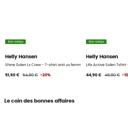
Eco-conçu
Eco-conçu
Helly Hansen
Helly Hansen
Shine Solen Ls Crew - T-shirt anti uv femme
Lifa Active Solen Tshirt
51,90 €
64,90 €
-20%
44,90 €
49,90 €
-1
Le coin des bonnes affaires