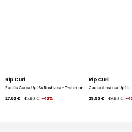
Rip Curl
Rip Curl
Pacific Coast Upf Ss Rashvest - T-shirt anti uv femme
Coastal Instinct Upf Ls
27,50 €
45,90 €
-40%
29,90 €
49,90 €
-4