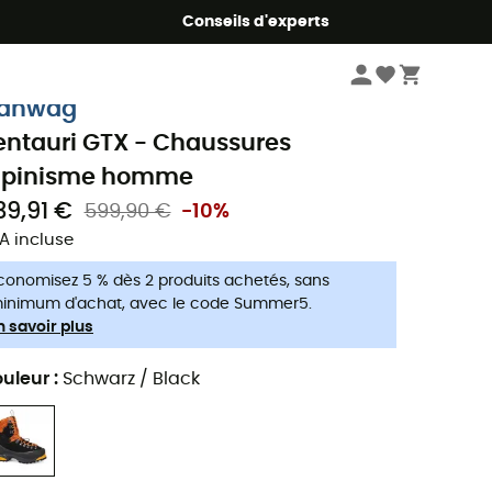
Conseils d'experts
Homme
Chaussures
Chaussures alpinisme homme
anwag
entauri GTX - Chaussures
lpinisme homme
39,91 €
599,90 €
-10%
A incluse
conomisez 5 % dès 2 produits achetés, sans
inimum d'achat, avec le code Summer5.
n savoir plus
uleur
:
Schwarz / Black