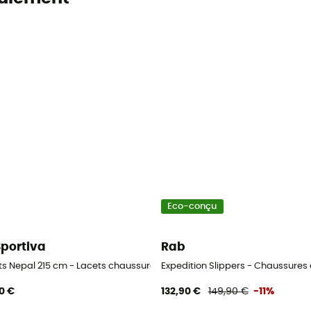
Eco-conçu
Sportiva
Rab
omme
ts Nepal 215 cm - Lacets chaussures alpinisme
Expedition Slippers - Chaussure
0 €
132,90 €
149,90 €
-11%