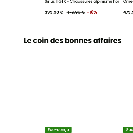
Sirius II GTX - Chaussures alpinisme homme
Omeg
399,90 €
479,90 €
-16%
479,
Le coin des bonnes affaires
Eco-conçu
Se