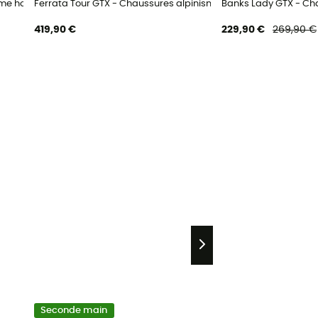
isme homme
Ferrata Tour GTX - Chaussures alpinisme homme
Banks Lady GTX - Ch
419,90 €
229,90 €
269,90 €
Seconde main