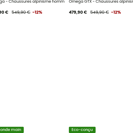
a - Chaussures alpinisme homme
Omega GTX - Chaussures alpin
90 €
549,90 €
-12%
479,90 €
549,90 €
-12%
conde main
Eco-conçu