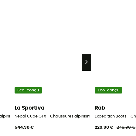
Eco-conçu
Eco-conçu
La Sportiva
Rab
s alpinisme homme
Nepal Cube GTX - Chaussures alpinisme homme
Expedition Boots - 
544,90 €
220,90 €
249,90 €