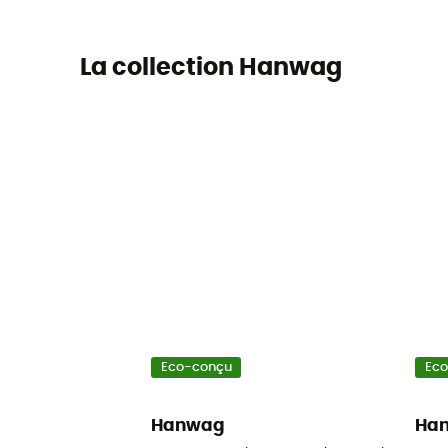
La collection Hanwag
Eco-conçu
Ec
Hanwag
Ha