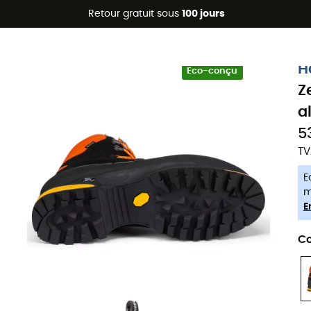
Promos d'été 🔥 -5 % EXTRA dès 2 produits* code Summer5
Retour gratuit sous
100 jours
-5% Extra - Code Summer5
H
Eco-conçu
Z
a
5
TV
E
m
E
Co