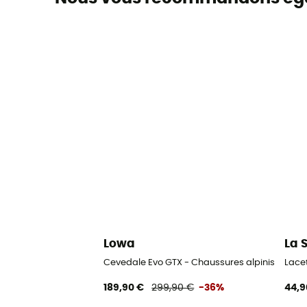
Lowa
La 
Cevedale Evo GTX - Chaussures alpinisme h
Lace
189,90 €
299,90 €
-36%
44,9