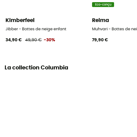
Matière de la tige
Eco-conçu
Cuir et textile
Kimberfeel
Reima
Jibber - Bottes de neige enfant
Muhvari - Bottes de ne
34,90 €
49,90 €
-30%
79,90 €
La collection Columbia