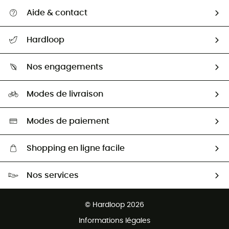
Aide & contact
Suivre mon colis
Hardloop
Retour & remboursement
Qui sommes-nous ?
Guide des tailles
Nos engagements
Carrières
Comment bien choisir ?
Notre empreinte
HardGuides
Modes de livraison
Seconde Main
Seconde main
Nos ambassadeurs
Aide & Contact
Sélection éco-responsable
Modes de paiement
Shopping en ligne facile
Livraison gratuite dès 100 €
Nos services
Retour gratuit sous 100 jours
Ventes aux groupes & club
Service client gratuit
© Hardloop 2026
Programme d'affiliation
Informations légales