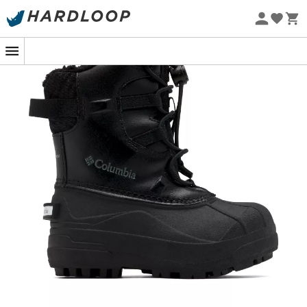
Promos d'été 🔥 -5 % EXTRA dès 2 produits* code Summer5
-5% Extra - Code Summer5
Eco-conçu