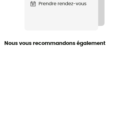
Semelle intérieure amovible
Prendre rendez-vous
Oui
Doublure
Synthétique
Nous vous recommandons également
Semelle extérieure
Caoutchouc
Hauteur de tige
Tige haute
Label
PFC-Free
Système Fermeture
Quicklace