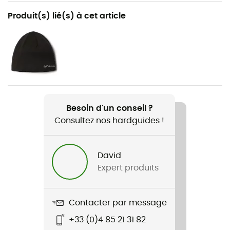
Recommandé pour
Produit(s) lié(s) à cet article
Raquettes à neige / Lifestyle / Sports d'hiver
Genre
Enfant
Poids
2 x 400 g (27)
Besoin d'un conseil ?
Consultez nos hardguides !
Nom du produit
Bugaboot Celsius
David
Technologies utilisées
Expert produits
Omni-Heat™ Reflective / Omni-Tech™
Imperméabilité
Contacter par message
Oui
+33 (0)4 85 21 31 82