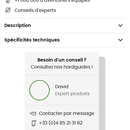
+1 000 000 d'aventuriers équipés
Tige : 80 % cuir 20 % coton ciré
Conseils d'experts
Doublure : 60% coton 40% polyuréthane
Hauteur du talon : 3,5 cm
Description
Spécificités techniques
Recommandé pour
Lifestyle
Besoin d'un conseil ?
Consultez nos hardguides !
Genre
Homme
David
Expert produits
Nom du produit
Quartz Derby Boot
Contacter par message
Semelle extérieure
+33 (0)4 85 21 31 82
Caoutchouc