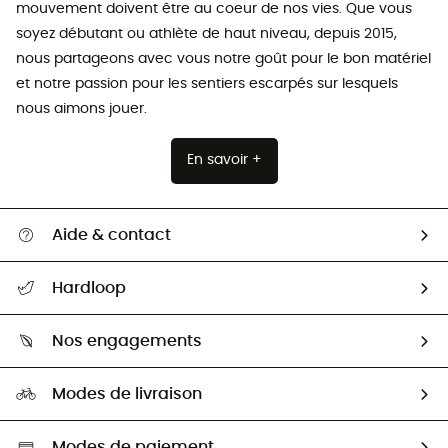
mouvement doivent être au coeur de nos vies. Que vous
soyez débutant ou athlète de haut niveau, depuis 2015,
nous partageons avec vous notre goût pour le bon matériel
et notre passion pour les sentiers escarpés sur lesquels
nous aimons jouer.
En savoir +
Aide & contact
Suivre mon colis
Hardloop
Retour & remboursement
Qui sommes-nous ?
Guide des tailles
Nos engagements
Carrières
Comment bien choisir ?
Notre empreinte
HardGuides
Modes de livraison
Seconde Main
Seconde main
Nos ambassadeurs
Aide & Contact
Sélection éco-responsable
Modes de paiement