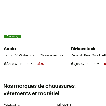
Eco-conçu
Saola
Birkenstock
Tsavo 2.0 Waterproof - Chaussures homme
Zermatt Rivet Wool Felt
88,90 €
139,90 €
-36%
62,90 €
109,90 €
-
Nos marques de chaussures,
vêtements et matériel
Patagonia
Fjällräven