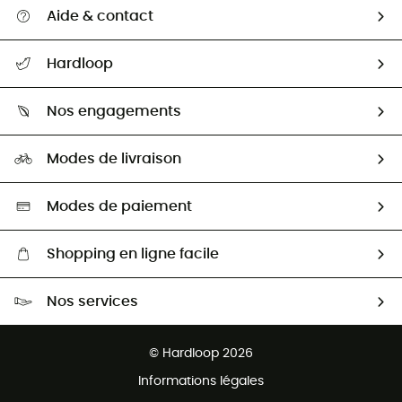
Aide & contact
Suivre mon colis
Hardloop
Retour & remboursement
Qui sommes-nous ?
Guide des tailles
Nos engagements
Carrières
Comment bien choisir ?
Notre empreinte
HardGuides
Modes de livraison
Seconde Main
Seconde main
Nos ambassadeurs
Aide & Contact
Sélection éco-responsable
Modes de paiement
Shopping en ligne facile
Livraison gratuite dès 100 €
Nos services
Retour gratuit sous 100 jours
Ventes aux groupes & club
Service client gratuit
© Hardloop 2026
Programme d'affiliation
Informations légales