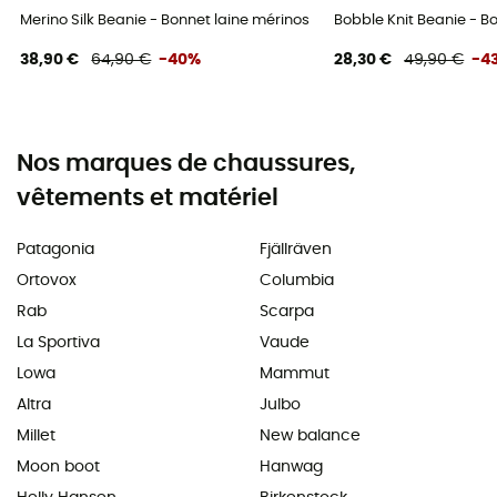
Merino Silk Beanie - Bonnet laine mérinos
Bobble Knit Beanie - B
38,90 €
64,90 €
-40%
28,30 €
49,90 €
-4
Nos marques de chaussures,
vêtements et matériel
Patagonia
Fjällräven
Ortovox
Columbia
Rab
Scarpa
La Sportiva
Vaude
Lowa
Mammut
Altra
Julbo
Millet
New balance
Moon boot
Hanwag