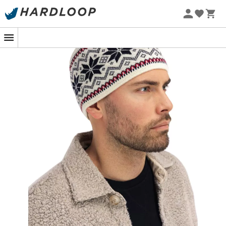
Promos d'été 🔥 -5 % EXTRA dès 2 produits* code Summer5
-5% Extra - Code Summer5