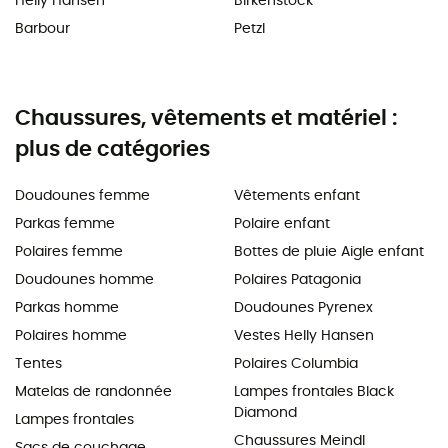
Helly Hansen
Birkenstock
Barbour
Petzl
Chaussures, vêtements et matériel :
plus de catégories
Doudounes femme
Vêtements enfant
Parkas femme
Polaire enfant
Polaires femme
Bottes de pluie Aigle enfant
Doudounes homme
Polaires Patagonia
Parkas homme
Doudounes Pyrenex
Polaires homme
Vestes Helly Hansen
Tentes
Polaires Columbia
Matelas de randonnée
Lampes frontales Black
Diamond
Lampes frontales
Chaussures Meindl
Sacs de couchage