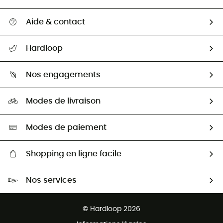
Aide & contact
Suivre mon colis
Hardloop
Retour & remboursement
Qui sommes-nous ?
Guide des tailles
Nos engagements
Carrières
Comment bien choisir ?
Notre empreinte
HardGuides
Modes de livraison
Seconde Main
Seconde main
Nos ambassadeurs
Aide & Contact
Sélection éco-responsable
Modes de paiement
Shopping en ligne facile
Livraison gratuite dès 100 €
Nos services
Retour gratuit sous 100 jours
Ventes aux groupes & club
Service client gratuit
© Hardloop 2026
Programme d'affiliation