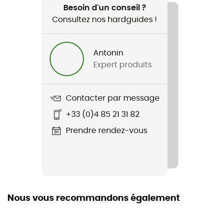
Trail / Vélo / Ski / Sports d'hiver
Besoin d'un conseil ?
Consultez nos hardguides !
Genre
Homme / Femme
Antonin
Expert produits
Poids
26 g
Contacter par message
Nom du produit
+33 (0)4 85 21 31 82
Vigor Grid Fleece Beanie
Prendre rendez-vous
Nous vous recommandons également