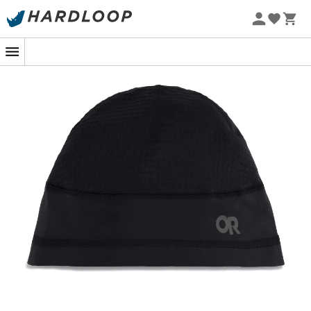
Promos d'été 🔥 -5 % EXTRA dès 2 produits* code Summer5
-5% Extra - Code Summer5
Un bonnet qui a du peps : le Vigor Grid