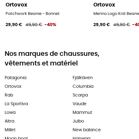
Ortovox
Ortovox
Patchwork Beanie - Bonnet
Merino Logo Knit Beani
29,90 €
49,90 €
-40%
29,90 €
49,90 €
-4
Nos marques de chaussures,
vêtements et matériel
Patagonia
Fjällräven
Ortovox
Columbia
Rab
Scarpa
La Sportiva
Vaude
Lowa
Mammut
Altra
Julbo
Millet
New balance
Moon boot
Hanwag