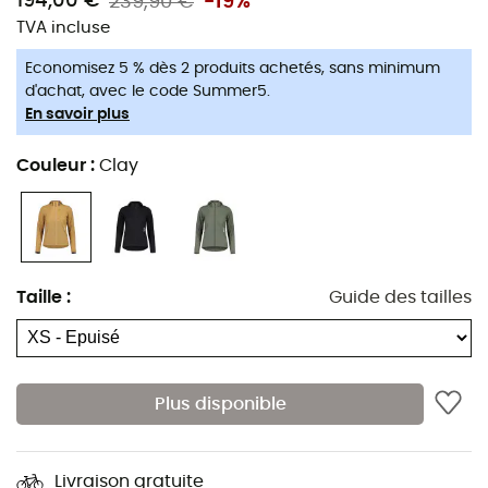
194,00 €
239,90 €
-19%
main. Et avec sa
finition écologique déperlante
, la
TVA incluse
WinterflowerM. ne craint ni les flocons ni les petites
averses. Prêt à repousser vos limites et à faire fleurir
Economisez 5 % dès 2 produits achetés, sans minimum
votre hiver ?
d'achat, avec le code Summer5.
En savoir plus
Respirabilité supérieure
Couleur
:
Clay
Stormhood
Isolation de base
Veste pliable
Taille
:
Guide des tailles
Étirement croisé
Hydrofuge durable ECO
Coupe-vent
Plus disponible
Étirement de la Lune
Composition : 92 % nylon, 8 % élasthanne
Livraison gratuite