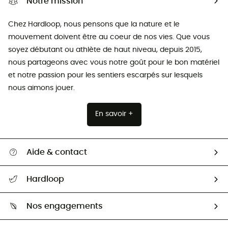
Notre mission
Chez Hardloop, nous pensons que la nature et le
mouvement doivent être au coeur de nos vies. Que vous
soyez débutant ou athlète de haut niveau, depuis 2015,
nous partageons avec vous notre goût pour le bon matériel
et notre passion pour les sentiers escarpés sur lesquels
nous aimons jouer.
En savoir +
Aide & contact
Suivre mon colis
Hardloop
Retour & remboursement
Qui sommes-nous ?
Guide des tailles
Nos engagements
Carrières
Comment bien choisir ?
Notre empreinte