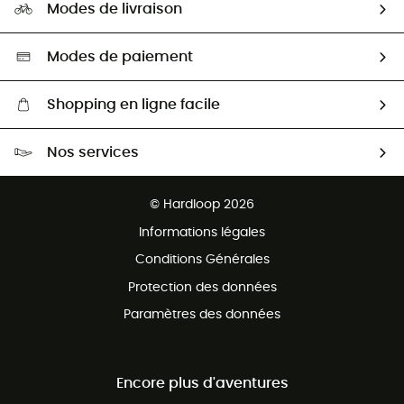
HardGuides
Modes de livraison
Seconde Main
Seconde main
Nos ambassadeurs
Aide & Contact
Sélection éco-responsable
Modes de paiement
Shopping en ligne facile
Livraison gratuite dès 100 €
Nos services
Retour gratuit sous 100 jours
Ventes aux groupes & club
Service client gratuit
© Hardloop 2026
Programme d'affiliation
Informations légales
Conditions Générales
Protection des données
Paramètres des données
Encore plus d'aventures