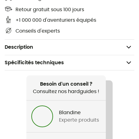
Évents laser
Retour gratuit sous 100 jours
+1 000 000 d'aventuriers équipés
Détail réfléchissant
Conseils d'experts
Ajustement de l'ourlet
Air Cambium
Description
Spécificités techniques
Recommandé pour
Randonnée / Trail / Lifestyle / Ski
Besoin d'un conseil ?
Consultez nos hardguides !
Genre
Femme
Blandine
Experte produits
Poids
253 g