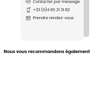
Contacter par message
Nom du produit
+33 (0)4 85 21 31 82
WinterflowerM.
Prendre rendez-vous
Technologies utilisées
Cross Stretch / Moon Stretch / Cambium® AIR
Imperméabilité
Déperlant
Nous vous recommandons également
Coupe-Vent
Oui
Coupe
Standard
Capuche
Oui