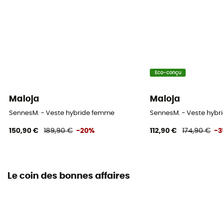
Eco-conçu
Maloja
Maloja
SennesM. - Veste hybride femme
SennesM. - Veste hyb
150,90 €
189,90 €
-20%
112,90 €
174,90 €
-
Le coin des bonnes affaires