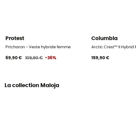
Poches
2 poches
Isolation
Isolation synthétique
Protest
Columbia
Matières
Prtcharon - Veste hybride femme
Arctic Crest™ II Hybrid
[avant & capuche] 92 % nylon, 8 % élasthanne, [dos &
69,90 €
109,90 €
-36%
159,90 €
manches] 100 % polyester
La collection Maloja