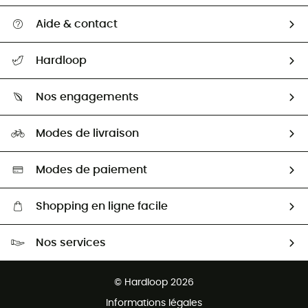
Aide & contact
Suivre mon colis
Hardloop
Retour & remboursement
Qui sommes-nous ?
Guide des tailles
Nos engagements
Carrières
Comment bien choisir ?
Notre empreinte
HardGuides
Modes de livraison
Seconde Main
Seconde main
Nos ambassadeurs
Aide & Contact
Sélection éco-responsable
Modes de paiement
Shopping en ligne facile
Livraison gratuite dès 100 €
Nos services
Retour gratuit sous 100 jours
Ventes aux groupes & club
Service client gratuit
© Hardloop 2026
Programme d'affiliation
Informations légales