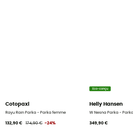
Matières
100% polyester
Eco-conçu
Cotopaxi
Helly Hansen
Rayu Rain Parka - Parka femme
W Nesna Parka - Park
132,90 €
174,90 €
-24%
349,90 €