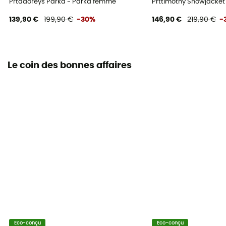
Prtadoreys Parka - Parka femme
Prttimothy Snowjacket
139,90 €
199,90 €
-30%
146,90 €
219,90 €
-
Le coin des bonnes affaires
Eco-conçu
Eco-conçu