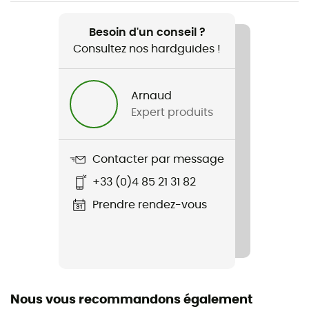
Recommandé pour
Lifestyle
Besoin d'un conseil ?
Consultez nos hardguides !
Genre
Femme
Arnaud
Expert produits
Nom du produit
Prtbanksos Outdoor Parka
Contacter par message
Imperméabilité
+33 (0)4 85 21 31 82
Déperlant
Prendre rendez-vous
Label
Recyclé / PFC-Free
Capuche
Oui
Nous vous recommandons également