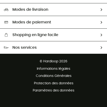
Carrières
Comment bien choisir ?
Notre empreinte
HardGuides
Modes de livraison
Seconde Main
Seconde main
Nos ambassadeurs
Aide & Contact
Sélection éco-responsable
Modes de paiement
Shopping en ligne facile
Livraison gratuite dès 100 €
Nos services
Retour gratuit sous 100 jours
Ventes aux groupes & club
Service client gratuit
© Hardloop 2026
Programme d'affiliation
Informations légales
Conditions Générales
Protection des données
Paramètres des données