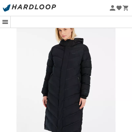
Promos d'été 🔥 -5 % EXTRA dès 2 produits* code Summer5
-5% Extra - Code Summer5
Eco-conçu
Chaudement vôtre : la parka qui ne
manque pas d'air !
Dans les forêts enneigées ou sur les sentiers battus par
le vent, la
Prtbanksos Outdoor Parka
pour
femme
de
Protest
vous accompagne avec élégance et efficacité.
Son design matelassé et monochrome en fait un choix