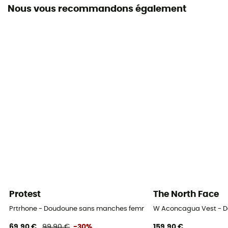
Nous vous recommandons également
Protest
The North Face
Prtrhone - Doudoune sans manches femme
W Aconcagua Vest - 
69,90 €
99,90 €
-30%
159,90 €