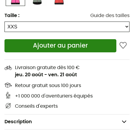
le meilleur des deux mondes : un rembourrage
synthétique doux et chaud qui vous enveloppe de
Taille
:
Guide des tailles
confort, et des panneaux en tissu stretch offrant une
respirabilité et une flexibilité optimales.
CMP
a pensé à
tout pour que vous puissiez vous concentrer
uniquement sur les paysages à couper le souffle.
Ajouter au panier
Son design ingénieux vous assure une isolation
thermique là où vous en avez le plus besoin, tout en vous
Livraison gratuite dès 100 €
permettant de bouger librement. Et comme si cela ne
jeu. 20 août
-
ven. 21 août
suffisait pas, la doudoune est dotée d'une finition
hydrofuge, parfaite pour les petites averses surprises
Retour gratuit sous 100 jours
que Dame Nature aime parfois offrir. Alors, prêtes à
+1 000 000 d'aventuriers équipés
affronter le grand air avec style et technique ?
Conseils d'experts
Matières : 100 % polyester
2 poches latérales
Description