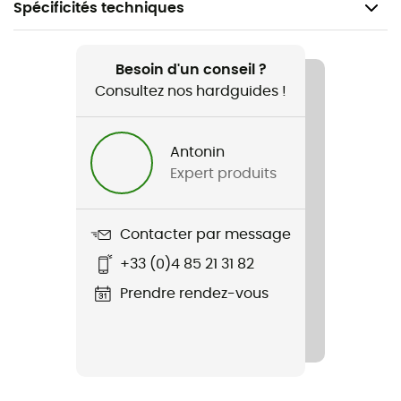
Spécificités techniques
Recommandé pour
Randonnée / Trekking / Lifestyle
Besoin d'un conseil ?
Consultez nos hardguides !
Genre
Femme
Antonin
Expert produits
Nom du produit
Women's hybrid vest from the Unlimitech line
Contacter par message
+33 (0)4 85 21 31 82
Prendre rendez-vous