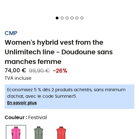
CMP
Women's hybrid vest from the
Veste sans manches qui ne manque pas
Unlimitech line - Doudoune sans
d'air
manches femme
74,00 €
99,90 €
-26%
Quand la température dégringole mais que votre envie
TVA incluse
d'aventure reste au beau fixe, la
doudoune sans
manches
pour
femme
de
CMP
de la ligne
Unlimitech
Economisez 5 % dès 2 produits achetés, sans minimum
est votre meilleure alliée ! Ce
gilet hybride
a été conçu
d'achat, avec le code Summer5.
pour toutes celles qui refusent de choisir entre chaleur
En savoir plus
et liberté de mouvement, que ce soit lors d'une
Couleur
:
Festival
randonnée automnale ou d'une promenade à vélo en
montagne.
Avec sa construction hybride, cette
doudoune
combine