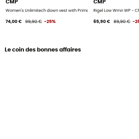
CMP
CMP
Women's Unlimitech down vest with Primaloft padding - Doudou
Rigel Low Wmn WP - 
74,00 €
99,90 €
-25%
65,90 €
89,90 €
-2
Le coin des bonnes affaires