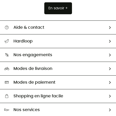
En savoir +
Aide & contact
Suivre mon colis
Hardloop
Retour & remboursement
Qui sommes-nous ?
Guide des tailles
Nos engagements
Carrières
Comment bien choisir ?
Notre empreinte
HardGuides
Modes de livraison
Seconde Main
Seconde main
Nos ambassadeurs
Aide & Contact
Sélection éco-responsable
Modes de paiement
Shopping en ligne facile
Livraison gratuite dès 100 €
Nos services
Retour gratuit sous 100 jours