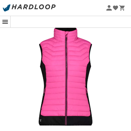
Promos d'été 🔥 -5 % EXTRA dès 2 produits* code Summer5
-5% Extra - Code Summer5