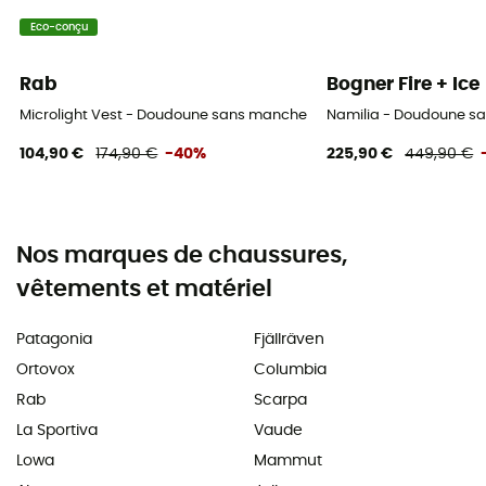
Eco-conçu
Rab
Bogner Fire + Ice
Microlight Vest - Doudoune sans manches femme
Namilia - Doudoune 
104,90 €
174,90 €
-40%
225,90 €
449,90 €
Nos marques de chaussures,
vêtements et matériel
Patagonia
Fjällräven
Ortovox
Columbia
Rab
Scarpa
La Sportiva
Vaude
Lowa
Mammut