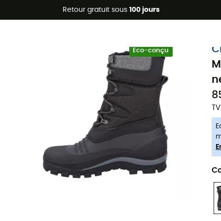
Promos d'été 🔥 -5 % EXTRA dès 2 produits* code Summer5
Retour gratuit sous
100 jours
-5% Extra - Code Summer5
C
Eco-conçu
M
n
8
TV
E
m
E
Co