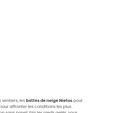
 sentiers, les
bottes de neige Nietos
pour
our affronter les conditions les plus
n sans pareil. Fini les pieds gelés, vous