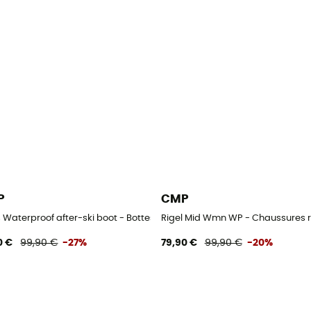
P
CMP
s de neige homme
s Waterproof after-ski boot - Bottes de neige homme
Rigel Mid Wmn WP - Chaussures
0 €
99,90 €
-27%
79,90 €
99,90 €
-20%