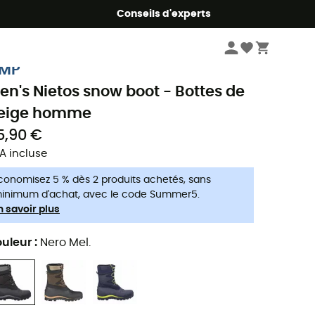
Conseils d'experts
Homme
Chaussures
Après-ski homme
MP
en's Nietos snow boot - Bottes de
eige homme
5,90 €
A incluse
conomisez 5 % dès 2 produits achetés, sans
inimum d'achat, avec le code Summer5.
n savoir plus
uleur
:
Nero Mel.