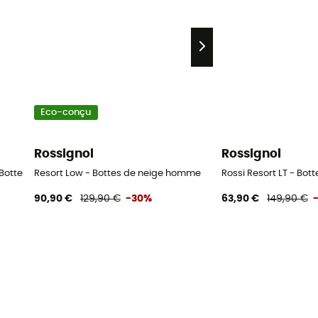
Eco-conçu
Rossignol
Rossignol
- Bottes de neige homme
Resort Low - Bottes de neige homme
Rossi Resort LT - Bo
90,90 €
129,90 €
-30%
63,90 €
149,90 €