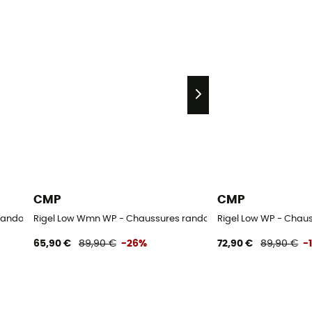
CMP
CMP
 randonnée femme
Rigel Low Wmn WP - Chaussures randonnée femme
Rigel Low WP - Cha
65,90 €
89,90 €
-26%
72,90 €
89,90 €
-