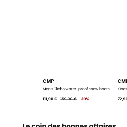
CMP
CM
Men’s Tlicho water-proof snow boots - Botte
Kino
111,90 €
159,90 €
-30%
72,9
Le coin des bonnes affaires