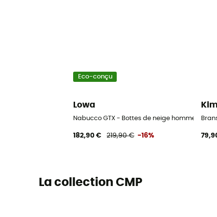
Eco-conçu
Lowa
Kim
Nabucco GTX - Bottes de neige homme
Bran
182,90 €
219,90 €
-16%
79,9
La collection CMP