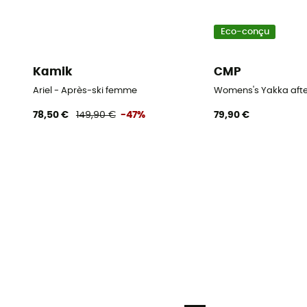
Eco-conçu
Kamik
CMP
Ariel - Après-ski femme
Womens's Yakka after
78,50 €
149,90 €
-47%
79,90 €