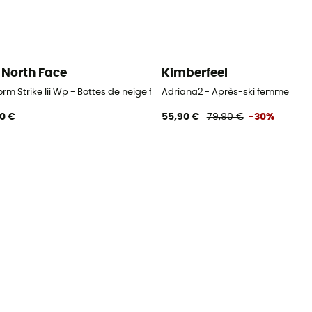
 North Face
Kimberfeel
ige femme
rm Strike Iii Wp - Bottes de neige femme
Adriana2 - Après-ski femme
90 €
55,90 €
79,90 €
-30%