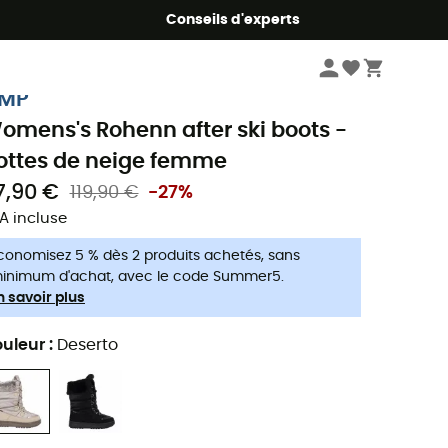
Conseils d'experts
Femme
Chaussures
Après-ski femme
MP
omens's Rohenn after ski boots -
ottes de neige femme
7,90 €
119,90 €
-27%
A incluse
conomisez 5 % dès 2 produits achetés, sans
inimum d'achat, avec le code Summer5.
n savoir plus
uleur
:
Deserto