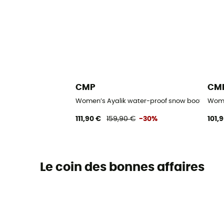
CMP
CM
Women’s Ayalik water-proof snow boots - Bo
Wome
111,90 €
159,90 €
-30%
101,
Le coin des bonnes affaires