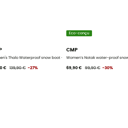
Eco-conçu
P
CMP
ttes de neige femme
n's Thalo Waterproof snow boot - Bottes de neige femme
Women’s Notak water-proof snow
90 €
139,90 €
-27%
69,90 €
99,90 €
-30%