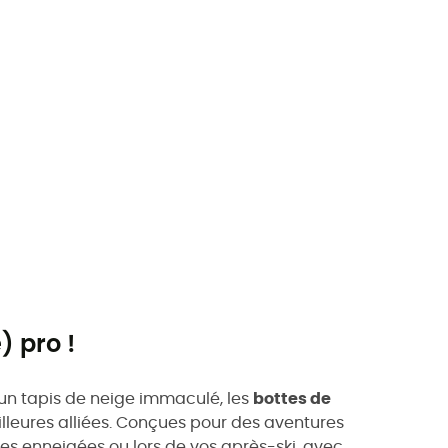
 pro !
 un tapis de neige immaculé, les
bottes de
lleures alliées. Conçues pour des aventures
s enneigées ou lors de vos après-ski, avec