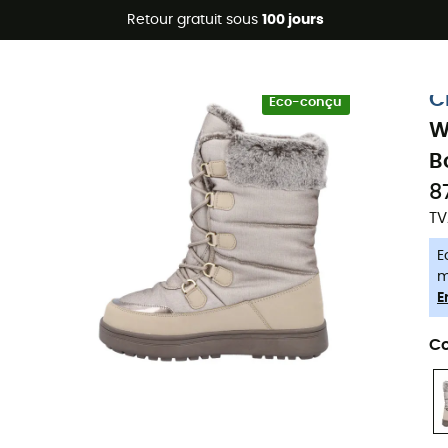
Promos d'été 🔥 -5 % EXTRA dès 2 produits* code Summer5
Retour gratuit sous
100 jours
-5% Extra - Code Summer5
C
Eco-conçu
W
B
8
TV
E
m
E
Co