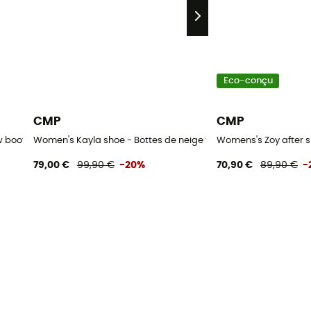
Eco-conçu
CMP
CMP
 boots - Bottes de neige femme
Women's Kayla shoe - Bottes de neige femme
Womens's Zoy after s
79,00 €
99,90 €
-20%
70,90 €
89,90 €
-