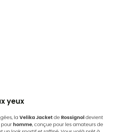
ux yeux
igées, la
Velika Jacket
de
Rossignol
devient
i
pour
homme
, conçue pour les amateurs de
un look sportif et raffiné. Vous voilà prêt à