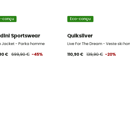
o-conçu
Eco-conçu
dini Sportswear
Quiksilver
ond homme
 in Jacket - Parka homme
Live For The Dream - Veste ski h
90 €
699,90 €
-45%
110,90 €
139,90 €
-20%