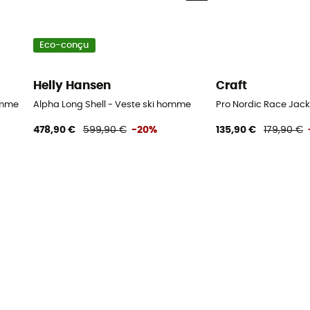
Eco-conçu
Helly Hansen
Craft
omme
Alpha Long Shell - Veste ski homme
Pro Nordic Race Jack
478,90 €
599,90 €
-20%
135,90 €
179,90 €