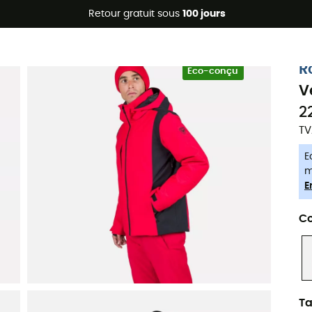
Promos d'été 🔥 -5 % EXTRA dès 2 produits* code Summer5
Retour gratuit sous
100 jours
-5% Extra - Code Summer5
R
Eco-conçu
V
2
TV
E
m
E
Co
Ta