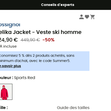
Conseils d'experts
Homme
Vestes homme
Vestes de ski homme
ossignol
elika Jacket - Veste ski homme
24,90 €
449,90 €
-50%
A incluse
conomisez 5 % dès 2 produits achetés, sans
inimum d'achat, avec le code Summer5.
n savoir plus
uleur
:
Sports Red
ille
:
Guide des tailles