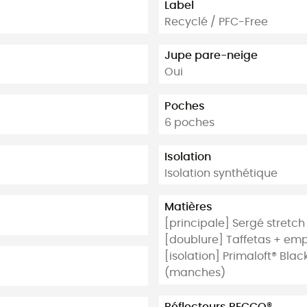
Label
Recyclé / PFC-Free
Jupe pare-neige
Oui
Poches
6 poches
Isolation
Isolation synthétique
Matières
[principale] Sergé stretch
[doublure] Taffetas + e
[isolation] Primaloft® Blac
(manches)
Réflecteurs RECCO®