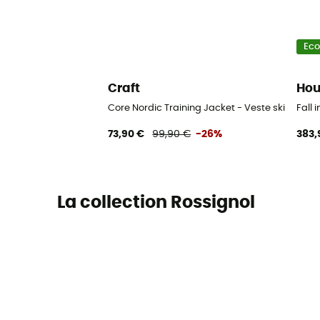
Ec
Craft
Hou
Core Nordic Training Jacket - Veste ski de f
Fall
73,90 €
99,90 €
-26%
383,
La collection Rossignol