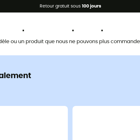
Promos d'été 🔥 -5 % EXTRA dès 2 produits* code Summer5
Retour gratuit sous
100 jours
Ce produit n'est plus disponible
dèle ou un produit que nous ne pouvons plus commander 
alement