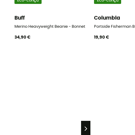
Eco-conçu
Eco-conçu
Buff
Columbia
Merino Heavyweight Beanie - Bonnet
Portside Fisherman B
34,90 €
19,90 €