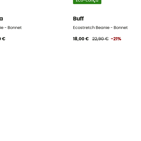
Eco-conçu
a
Buff
ie - Bonnet
Ecostretch Beanie - Bonnet
0 €
18,00 €
22,90 €
-21%