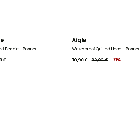
le
Aigle
ted Beanie - Bonnet
Waterproof Quilted Hood - Bonne
0 €
70,90 €
89,90 €
-21%