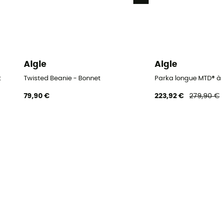
Aigle
Aigle
t
Twisted Beanie - Bonnet
Parka longue MTD® 
79,90 €
223,92 €
279,90 €