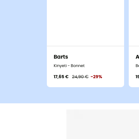
Barts
Kinyeti - Bonnet
B
17,65 €
24,90 €
-29%
1