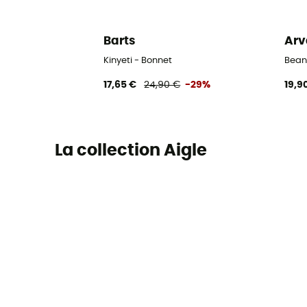
Barts
Arv
Kinyeti - Bonnet
Bean
17,65 €
24,90 €
-29%
19,9
La collection Aigle