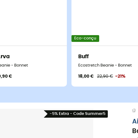
Eco-conçu
Arva
Buff
eanie - Bonnet
Ecostretch Beanie - Bonnet
9,90 €
18,00 €
22,90 €
-21%
-5% Extra - Code Summer5
A
B