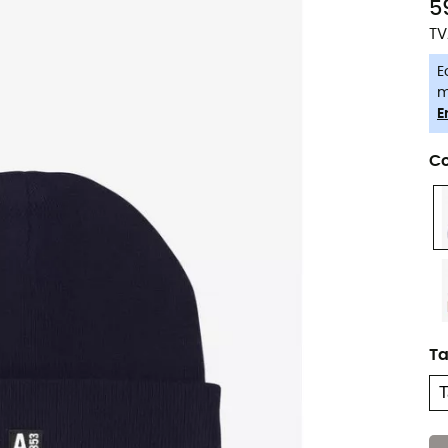
5
TV
E
m
E
Co
Ta