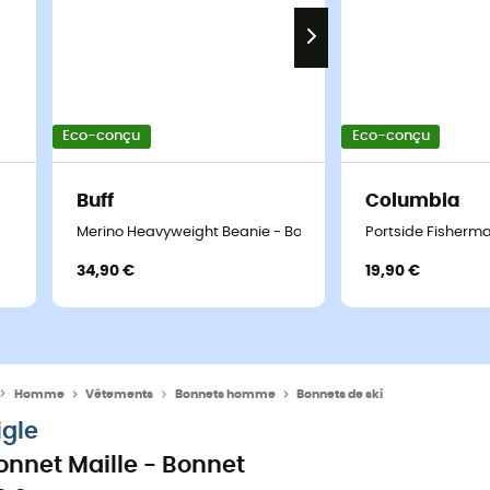
Eco-conçu
Eco-conçu
Buff
Columbia
Merino Heavyweight Beanie - Bonnet
Portside Fisherm
34,90 €
19,90 €
Homme
Vêtements
Bonnets homme
Bonnets de ski
igle
onnet Maille - Bonnet