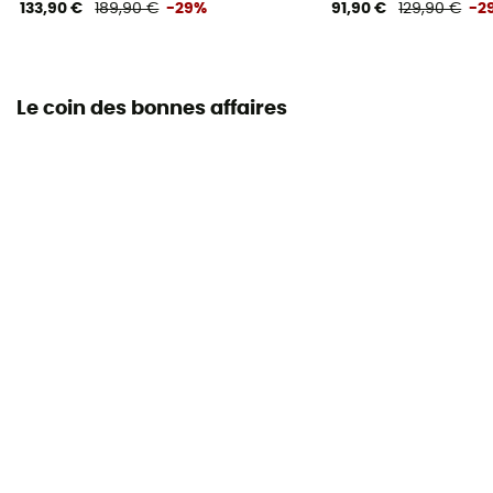
133,90 €
189,90 €
-29%
91,90 €
129,90 €
-2
Le coin des bonnes affaires