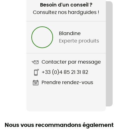
Ski / Snowboard / Ski all mountain
Besoin d'un conseil ?
Consultez nos hardguides !
Genre
Homme / Femme
Blandine
Experte produits
Poids
125 g
Contacter par message
Nom du produit
+33 (0)4 85 21 31 82
Cascade
Prendre rendez-vous
Ecran
Double écran
Monture
Cylindrique
Nous vous recommandons également
Over the glasses (OTG)