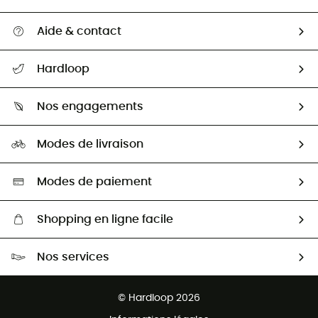
Aide & contact
Suivre mon colis
Hardloop
Retour & remboursement
Qui sommes-nous ?
Guide des tailles
Nos engagements
Carrières
Comment bien choisir ?
Notre empreinte
HardGuides
Modes de livraison
Seconde Main
Seconde main
Nos ambassadeurs
Aide & Contact
Sélection éco-responsable
Modes de paiement
Shopping en ligne facile
Livraison gratuite dès 100 €
Nos services
Retour gratuit sous 100 jours
Ventes aux groupes & club
Service client gratuit
© Hardloop 2026
Programme d'affiliation