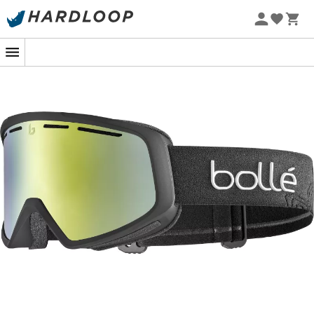
Promos d'été 🔥 -5 % EXTRA dès 2 produits* code Summer5
Black Chrome
- Catégorie 3 - VLT 11 % - Base de la
teinte : Ambre - Ecran en Polycarbonate Cat.3 pour
-5% Extra - Code Summer5
une excellente visibilité en toute circonstance - La
teinte de base ambre filtre la lumière jaune pour
un confort optimal
Rose Gold
- Catégorie 2 - VLT 28 % - Base de la
teinte : Rose - Ecran en Polycarbonate Cat.2 pour
une météo mitigée - La teinte de base rose
optimise la définition des couleurs et la profondeur
Azure
- Catégorie 2 - VLT 22 % - Base de la teinte :
Ambre - Ecran en Polycarbonate Cat.2 pour une
météo mitigée - La teinte de base ambre filtre la
lumière jaune pour un confort optimal
Bien choisir sa catégorie de protection
:
Catégorie : La catégorie d'un verre dépend de la