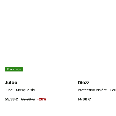
Oui
Taille du visage
Visage moyen
Epaisseur de mousse
Double
Équipement de protection individuelle
EPI - Classe 1
Eco-conçu
Écran interchangeable
Non
Julbo
Diezz
June - Masque ski
Protection Visière - E
55,33 €
69,90 €
-20%
14,90 €