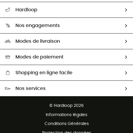
Suivre mon colis
Hardloop
Retour & remboursement
Qui sommes-nous ?
Guide des tailles
Nos engagements
Carrières
Comment bien choisir ?
Notre empreinte
HardGuides
Modes de livraison
Seconde Main
Seconde main
Nos ambassadeurs
Aide & Contact
Sélection éco-responsable
Modes de paiement
Shopping en ligne facile
Livraison gratuite dès 100 €
Nos services
Retour gratuit sous 100 jours
Ventes aux groupes & club
Service client gratuit
© Hardloop 2026
Programme d'affiliation
Informations légales
Conditions Générales
Protection des données