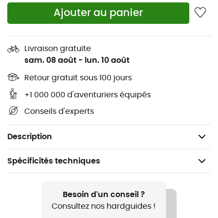
Tige : Cuir suédé 1,6-1,8 mm + bord en caoutchouc
Ajouter au panier
Doublure : PFC FREE GTX® Extended Comfort (ePE) à
contenu recyclé
Livraison gratuite
sam. 08 août
-
lun. 10 août
Assise plantaire : Ortholite® Ultra™ - 5 % de PU
recyclé
Retour gratuit sous 100 jours
Semelle intermédiaire : EVA microporeux à deux
+1 000 000 d'aventuriers équipés
densités + inserts en PU
Conseils d'experts
Semelle extérieure : VIBRAM® MATON avec
mélange MEGAGRIP
Description
Spécificités techniques
Recommandé pour
Randonnée / Marche d'approche
Besoin d'un conseil ?
Consultez nos hardguides !
Genre