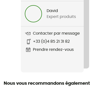
Homme
David
Expert produits
Nom du produit
Dragontail Mnt Evo GTX
Contacter par message
Technologies utilisées
+33 (0)4 85 21 31 82
Vibram / Gore-Tex®
Prendre rendez-vous
Imperméabilité
Oui
Rigidité de la semelle
Normale
Nous vous recommandons également
Semelle intermédiaire
EVA
Semelle intérieure amovible