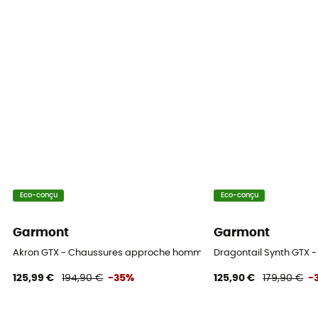
Eco-conçu
Eco-conçu
Garmont
Garmont
Akron GTX - Chaussures approche homme
Dragontail Synth GTX
125,99 €
194,90 €
-35%
125,90 €
179,90 €
-