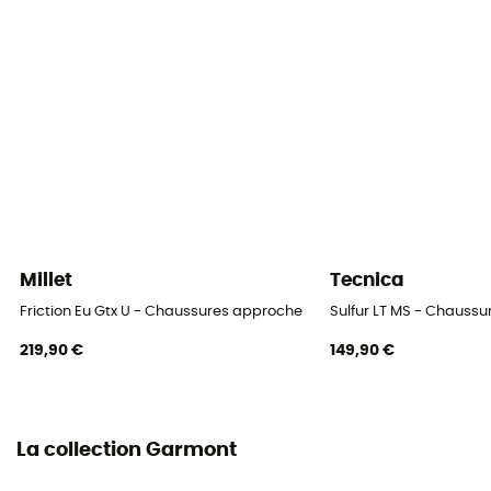
Oui
Semelle extérieure
Vibram
Hauteur de tige
Tige basse
Système Fermeture
Lacets
Millet
Tecnica
Matière de la tige
Friction Eu Gtx U - Chaussures approche
Sulfur LT MS - Chaus
Mélange de cuir suédé
219,90 €
149,90 €
Climbing zone
Oui
La collection Garmont