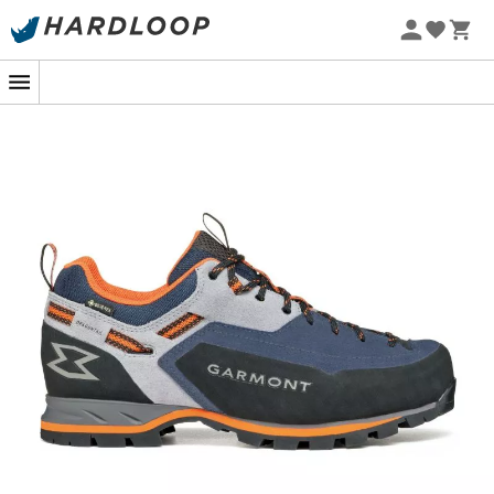
Promos d'été 🔥 -5 % EXTRA dès 2 produits* code Summer5
L'agilité d'un dragon pour vos approches
techniques.