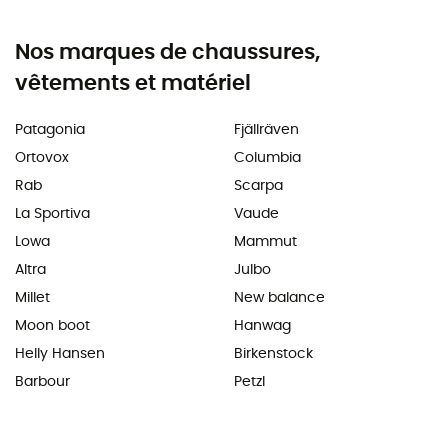
Nos marques de chaussures,
vêtements et matériel
Patagonia
Fjällräven
Ortovox
Columbia
Rab
Scarpa
La Sportiva
Vaude
Lowa
Mammut
Altra
Julbo
Millet
New balance
Moon boot
Hanwag
Helly Hansen
Birkenstock
Barbour
Petzl