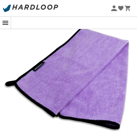
Promos d'été 🔥 -5 % EXTRA dès 2 produits* code Summer5
-5% Extra - Code Summer5