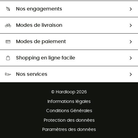
Qui sommes-nous ?
Guide des tailles
Nos engagements
Carrières
Comment bien choisir ?
Notre empreinte
HardGuides
Modes de livraison
Seconde Main
Seconde main
Nos ambassadeurs
Aide & Contact
Sélection éco-responsable
Modes de paiement
Shopping en ligne facile
Livraison gratuite dès 100 €
Nos services
Retour gratuit sous 100 jours
Ventes aux groupes & club
Service client gratuit
© Hardloop 2026
Programme d'affiliation
Informations légales
Conditions Générales
Protection des données
Paramètres des données