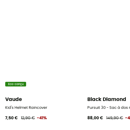
Eco-conçu
Vaude
Black Diamond
Kid's Helmet Raincover
Pursuit 30 - Sac à do
7,50 €
12,90 €
-41%
88,00 €
149,90 €
-