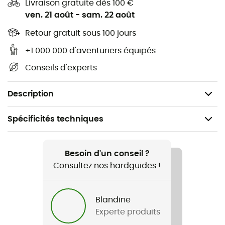
Livraison gratuite dès 100 €
ven. 21 août
-
sam. 22 août
Aucune contrainte sur le pied, sensibilité maximum
et totale liberté en escalade
Retour gratuit sous 100 jours
Nouveau concept d’escalade plus instinctive, plus
+1 000 000 d'aventuriers équipés
coulante, recherchant le naturel dans les
Conseils d'experts
mouvements et suivant parfaitement le pied
Poids : 2 x 190 g
Description
Spécificités techniques
Recommandé pour
Escalade
Besoin d'un conseil ?
Consultez nos hardguides !
Genre
Homme / Femme
Blandine
Experte produits
Poids