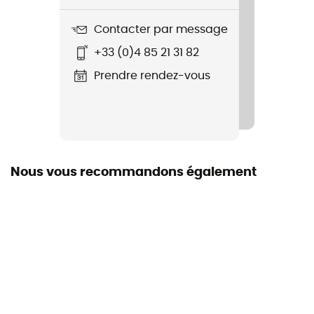
2 x 190 g
Contacter par message
Nom du produit
+33 (0)4 85 21 31 82
Speedster
Prendre rendez-vous
Rigidité de la semelle
Rigide
Semelle extérieure
Vibram
Nous vous recommandons également
Matière de la tige
Microfibre
Chaussons
Chausson ballerine
Asymétrie
Forte