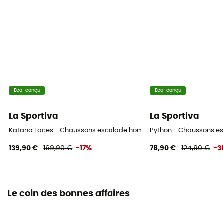
Eco-conçu
Eco-conçu
La Sportiva
La Sportiva
Katana Laces - Chaussons escalade homme
Python - Chaussons 
139,90 €
169,90 €
-17%
78,90 €
124,90 €
-3
Le coin des bonnes affaires