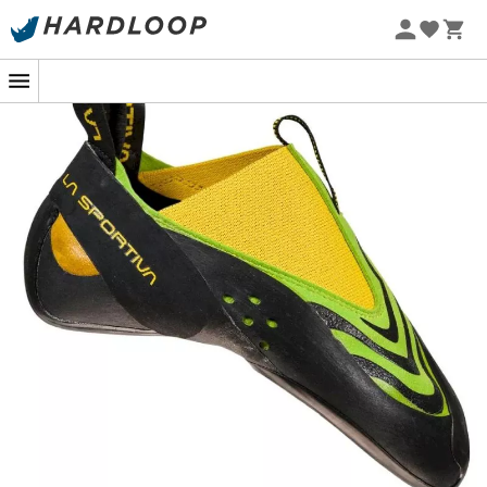
Promos d'été 🔥 -5 % EXTRA dès 2 produits* code Summer5
Un pas vers l'avenir avec des chaussons
de champion !
Vous rêvez de vous faufiler entre les prises avec l'agilité
d'un félin ? Les
chaussons d'escalade Speedster
de
La
Sportiva
sont conçus pour les grimpeurs exigeants en
quête de performances inégalées. Inspiré par la vitesse
et la précision, ce
chausson
minimaliste vous offre une
sensibilité incroyable, comme si vos pieds faisaient
littéralement corps avec la paroi.
La technologie No-Edge, intégrée dans les
Speedster
,
révolutionne la sensation de grimpe. Grâce à cette
innovation, vos pieds épousent parfaitement les formes
naturelles de la roche, vous permettant d'appréhender
les micro-prises avec une aisance fascinante. De plus,