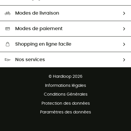
Carrières
Comment bien choisir ?
Notre empreinte
HardGuides
Modes de livraison
Seconde Main
Seconde main
Nos ambassadeurs
Aide & Contact
Sélection éco-responsable
Modes de paiement
Shopping en ligne facile
Livraison gratuite dès 100 €
Nos services
Retour gratuit sous 100 jours
Ventes aux groupes & club
Service client gratuit
© Hardloop 2026
Programme d'affiliation
Informations légales
Conditions Générales
Protection des données
Paramètres des données