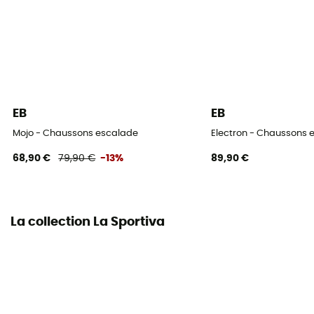
Tension arrière
Forte
Epaisseur de la semelle
3 mm
EB
EB
Largeur du pied
Mojo - Chaussons escalade
Electron - Chaussons 
Normal
68,90 €
79,90 €
-13%
89,90 €
Cambrure
Forte
La collection La Sportiva