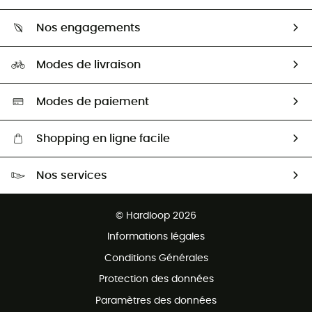
Retour & remboursement
Qui sommes-nous ?
Guide des tailles
Nos engagements
Carrières
Comment bien choisir ?
Notre empreinte
HardGuides
Modes de livraison
Seconde Main
Seconde main
Nos ambassadeurs
Aide & Contact
Sélection éco-responsable
Modes de paiement
Shopping en ligne facile
Livraison gratuite dès 100 €
Nos services
Retour gratuit sous 100 jours
Ventes aux groupes & club
Service client gratuit
© Hardloop 2026
Programme d'affiliation
Informations légales
Conditions Générales
Protection des données
Paramètres des données