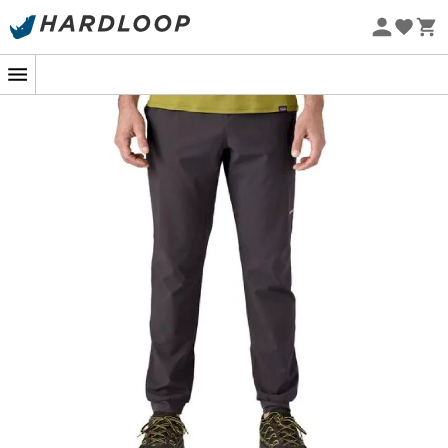
Promos d'été 🔥 -5 % EXTRA dès 2 produits* code Summer5
Courez vers l'horizon avec confort et
Eco-conçu
légèreté !
Prêt à arpenter les sentiers battus ou à improviser un
footing en pleine nature ? Le
Patagonia Men's
Terrebonne Joggers
est votre allié idéal ! Ce
pantalon
de jogging
pour
homme
est conçu pour ceux qui
recherchent
légèreté
et
liberté de mouvement
sans
compromis sur la
durabilité
. Imaginez-vous dévalant
les sentiers de montagne comme un félin, grâce à sa
coupe ajustée
et son
tissu ultra-léger
.
Conçu avec un
mélange de polyester recyclé
et
d'élasthanne
, ce pantalon offre une
élasticité
optimale
vous permettant de bouger sans contraintes.
Les
genoux préformés
et
l'entrejambe
amplifié
apportent une
flexibilité
parfaite, vous permettant de