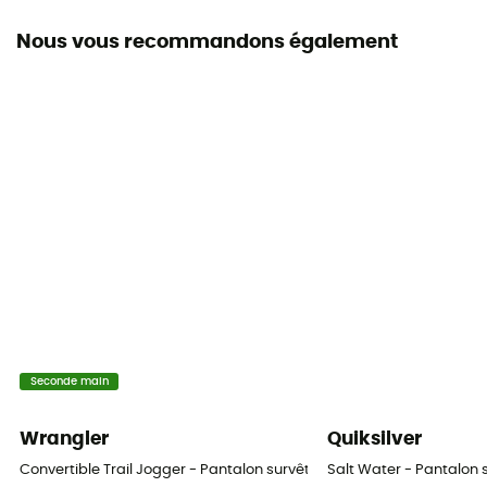
3 poches
Nous vous recommandons également
Matières
[corps] Ripstop extensible 100 % polyester recyclé,
[centure et poignets] Tissu uni 90 % polyester recyclé
10 % élasthanne, [sacs de poches] Maille tricot 100 %
polyester recyclé
Seconde main
Wrangler
Quiksilver
Convertible Trail Jogger - Pantalon survêtement
Salt Water - Pantalo