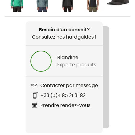
Homme
Nom du produit
Men's Terrebonne Joggers
Besoin d'un conseil ?
Consultez nos hardguides !
Imperméabilité
Déperlant
Blandine
Experte produits
Coupe
Ajustée
Contacter par message
Label
Bluesign / Fair Trade Certified™ / Recyclé
+33 (0)4 85 21 31 82
Prendre rendez-vous
Système Fermeture
Cordon
Poches