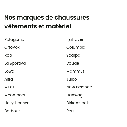
Nos marques de chaussures,
vêtements et matériel
Patagonia
Fjällräven
Ortovox
Columbia
Rab
Scarpa
La Sportiva
Vaude
Lowa
Mammut
Altra
Julbo
Millet
New balance
Moon boot
Hanwag
Helly Hansen
Birkenstock
Barbour
Petzl