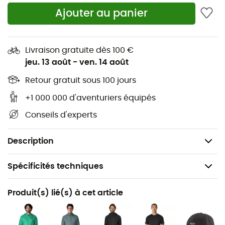
intentionnellement ajouté et une protection solaire
Ajouter au panier
UPF 40+
Cordon de serrage à la taille pour le réglage
Livraison gratuite dès 100 €
Deux poches avant et une poche zippée à l'arrière
jeu. 13 août
-
ven. 14 août
droit pour ranger vos essentiels
Retour gratuit sous 100 jours
La forme articulée au niveau des genoux offre une
+1 000 000 d'aventuriers équipés
grande liberté de mouvement
Conseils d'experts
Hautement compressible
Fabriqué au Vietnam
Description
Spécificités techniques
Recommandé pour
Produit(s) lié(s) à cet article
Randonnée / Trail / Running
Genre