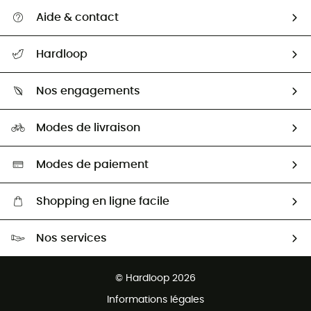
Aide & contact
Suivre mon colis
Hardloop
Retour & remboursement
Qui sommes-nous ?
Guide des tailles
Nos engagements
Carrières
Comment bien choisir ?
Notre empreinte
HardGuides
Modes de livraison
Seconde Main
Seconde main
Nos ambassadeurs
Aide & Contact
Sélection éco-responsable
Modes de paiement
Shopping en ligne facile
Livraison gratuite dès 100 €
Nos services
Retour gratuit sous 100 jours
Ventes aux groupes & club
Service client gratuit
© Hardloop 2026
Programme d'affiliation
Informations légales