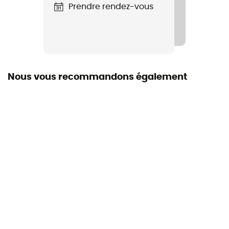
Technologies utilisées
Prendre rendez-vous
Pertex® Shield
Imperméabilité
Oui
Nous vous recommandons également
Niveau Schmerber
20 000 mm
Niveau respirabilité
20 000 g/m²/24h
Coupe-Vent
Oui
Coupe
Standard