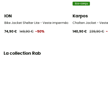
Label
Eco-conçu
PFC-Free
ION
Karpos
Protection thermique
Bike Jacket Shelter Lite - Veste imperméable
Chalten Jacket - Ves
Non
74,90 €
149,90 €
-50%
140,90 €
239,90 €
-
Capuche
Oui
La collection Rab
Poches
3 poches
Matières
[membrane] Pertex® Shield 2.5L - 40D avec traitement
DWR sans PFC - 97 g/m²
Zips d'aération
Oui