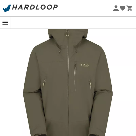
Promos d'été 🔥 -5 % EXTRA dès 2 produits* code Summer5
rocailleux. C'est là que la
Downpour Mountain Jacket
de
Rab
entre en scène, une véritable alliée pour vos
-5% Extra - Code Summer5
aventures. Conçue avec du tissu Pertex® Shield à 2,5
Eco-conçu
couches, elle est à la fois robuste et légère. Son secret ?
Une protection imperméable qui vous garde au sec
sans sacrifier la respirabilité. C'est un peu comme si
vous aviez un parapluie personnel, mais bien plus stylé
et pratique !
Chaque détail de cette veste est pensé pour les
passionnés de montagne. Ses poches sont
judicieusement placées pour être accessibles même
avec un sac à dos, un petit luxe qui fait toute la
différence lorsque vous cherchez votre barre
énergétique en pleine ascension. Et que dire de sa
capuche ? Généreuse et ajustable, elle s'adapte à
toutes les têtes et à toutes les tempêtes. C'est comme si
elle murmurait à l'oreille du vent : ""Pas aujourd'hui !""