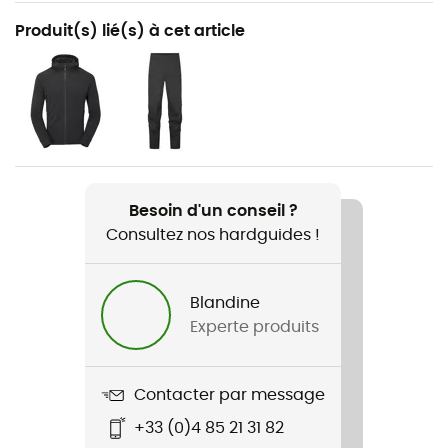
Recommandé pour
Produit(s) lié(s) à cet article
Randonnée / Trekking / Alpinisme
Genre
Homme
Poids
352 g
Besoin d'un conseil ?
Consultez nos hardguides !
Nom du produit
Downpour Mountain Jacket
Blandine
Construction du vêtement
Experte produits
2,5 couches
Membrane
Contacter par message
Pertex® Shield
+33 (0)4 85 21 31 82