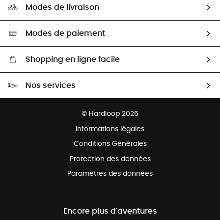
HardGuides
Modes de livraison
Seconde Main
Seconde main
Nos ambassadeurs
Aide & Contact
Sélection éco-responsable
Modes de paiement
Shopping en ligne facile
Livraison gratuite dès 100 €
Nos services
Retour gratuit sous 100 jours
Ventes aux groupes & club
Service client gratuit
© Hardloop 2026
Programme d'affiliation
Informations légales
Conditions Générales
Protection des données
Paramètres des données
Encore plus d'aventures