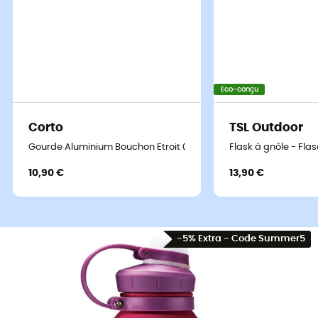
Eco-conçu
Corto
TSL Outdoor
Gourde Aluminium Bouchon Etroit 0,6L - Bouteille isotherme
Flask à gnôle - Fla
10,90 €
13,90 €
-5% Extra - Code Summer5
Une gorgée d'excellence pour vos