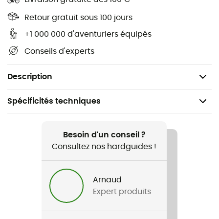
Bouchage à grande bouche isolée pour le
remplissage et le nettoyage
Retour gratuit sous 100 jours
+1 000 000 d'aventuriers équipés
Capulet à bouche étroite isolé pour siroter et boire
Conseils d'experts
TAP TPE inférieur sans glissement
BPA gratuit et le plomb en toute sécurité
Description
Spécificités techniques
Recommandé pour
Lifestyle
Besoin d'un conseil ?
Consultez nos hardguides !
Genre
Homme / Femme
Arnaud
Expert produits
Nom du produit
Hammerhead Bottle