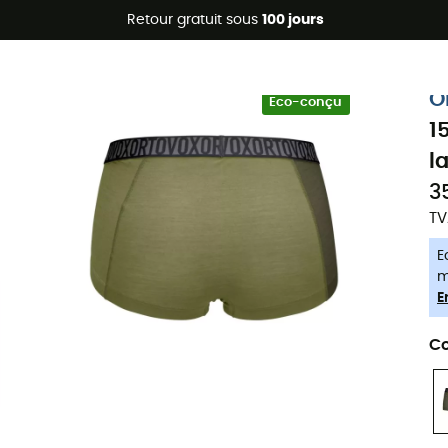
Promos d'été 🔥 -5 % EXTRA dès 2 produits* code Summer5
Retour gratuit sous
100 jours
-5% Extra - Code Summer5
O
Eco-conçu
1
l
3
TV
E
m
E
Co