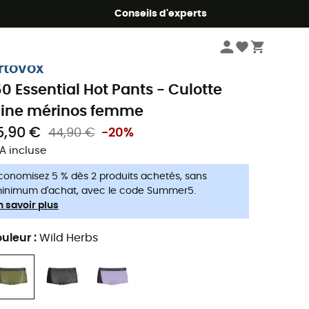
Conseils d'experts
Femme
Vêtements
Sous-vêtements sport femme
Boxers et culotte
rtovox
50 Essential Hot Pants - Culotte
aine mérinos femme
5,90 €
44,90 €
-20%
A incluse
conomisez 5 % dès 2 produits achetés, sans
inimum d'achat, avec le code Summer5.
n savoir plus
uleur
:
Wild Herbs