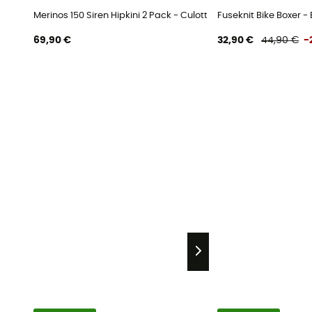
Merinos 150 Siren Hipkini 2 Pack - Culotte femme
Fuseknit Bike Boxer 
69,90 €
32,90 €
44,90 €
-