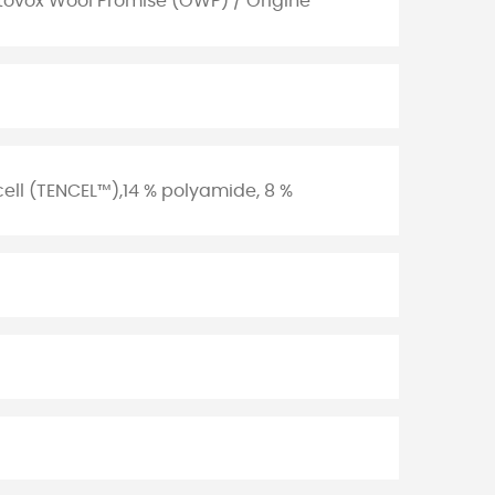
tovox Wool Promise (OWP) / Origine
ocell (TENCEL™),14 % polyamide, 8 %