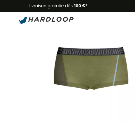
Livraison gratuite dès
100 €*