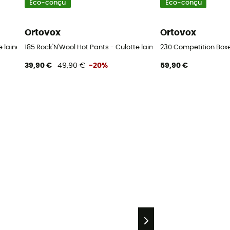
Eco-conçu
Eco-conçu
Ortovox
Ortovox
te laine mérinos femme
185 Rock'N'Wool Hot Pants - Culotte laine mérinos femme
230 Competition Boxe
39,90 €
49,90 €
-20%
59,90 €