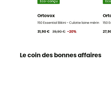
Eco-conçu
Ec
Ortovox
Ort
150 Essential Bikini - Culotte laine mérinos fe
150 
31,90 €
39,90 €
-20%
27,9
Le coin des bonnes affaires