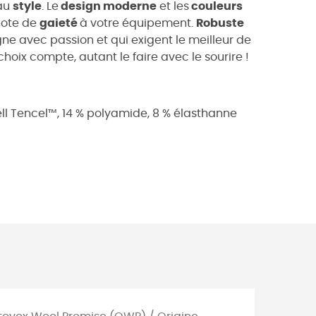
 au
style
. Le
design moderne
et les
couleurs
note de
gaieté
à votre équipement.
Robuste
agne avec passion et qui exigent le meilleur de
ix compte, autant le faire avec le sourire !
ell Tencel™, 14 % polyamide, 8 % élasthanne