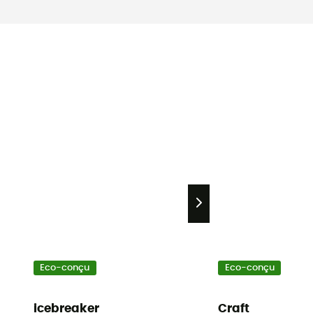
Eco-conçu
Eco-conçu
icebreaker
Craft