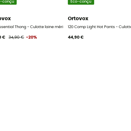
o-conçu
Eco-conçu
ovox
Ortovox
mme
Essential Thong - Culotte laine mérinos femme
120 Comp Light Hot Pants - Culot
0 €
34,90 €
-20%
44,90 €