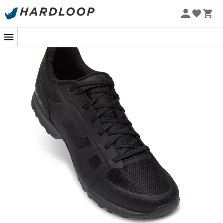
Promos d'été 🔥 -5 % EXTRA dès 2 produits* code Summer5
-5% Extra - Code Summer5
Pas à pas vers l'aventure : accrochez-
vous bien !
Sur un sentier sinueux, entre racines et rochers, chaque
pas compte. C'est là que les
chaussures Gauge
de
Giro
révèlent leur potentiel. Conçues pour les passionnés de
VTT, elles combinent robustesse et esprit athlétique
pour vous accompagner dans vos aventures les plus