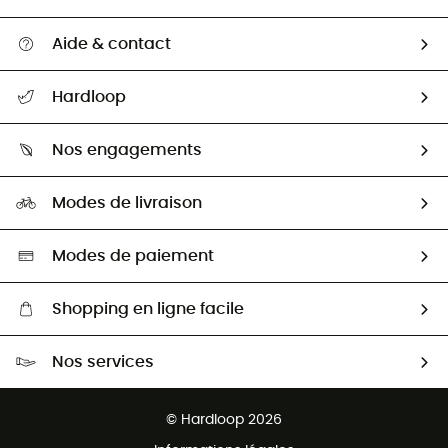
Aide & contact
Suivre mon colis
Hardloop
Retour & remboursement
Qui sommes-nous ?
Guide des tailles
Nos engagements
Carrières
Comment bien choisir ?
Notre empreinte
HardGuides
Modes de livraison
Seconde Main
Seconde main
Nos ambassadeurs
Aide & Contact
Sélection éco-responsable
Modes de paiement
Shopping en ligne facile
Livraison gratuite dès 100 €
Nos services
Retour gratuit sous 100 jours
Ventes aux groupes & club
Service client gratuit
© Hardloop 2026
Programme d'affiliation