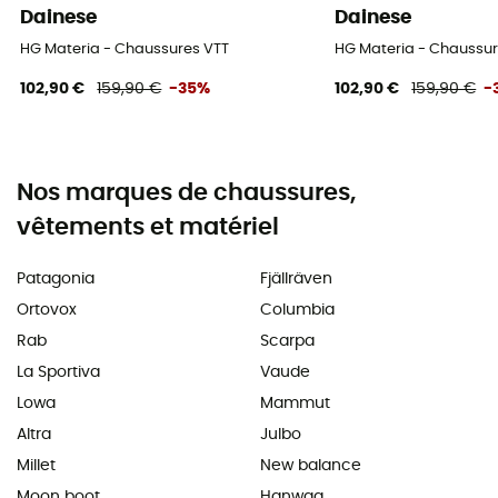
Dainese
Dainese
HG Materia - Chaussures VTT
HG Materia - Chaussur
102,90 €
159,90 €
-35%
102,90 €
159,90 €
-
Nos marques de chaussures,
vêtements et matériel
Patagonia
Fjällräven
Ortovox
Columbia
Rab
Scarpa
La Sportiva
Vaude
Lowa
Mammut
Altra
Julbo
Millet
New balance
Moon boot
Hanwag