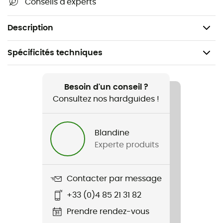
Conseils d'experts
prolonger la durée de vie de vos contenants.
Composition Poils en acier inoxydable 304, nylon
Description
Spécificités techniques
Recommandé pour
Randonnée / Trail / Trekking
Besoin d'un conseil ?
Consultez nos hardguides !
Genre
Homme / Femme
Blandine
Experte produits
Nom du produit
Flask/Flex Bottle Cleaning Kit
Contacter par message
+33 (0)4 85 21 31 82
Prendre rendez-vous