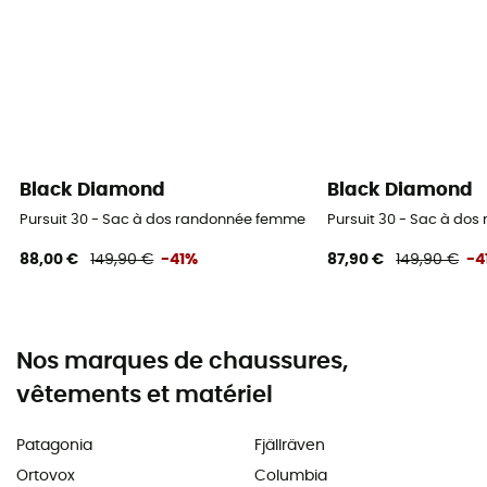
Black Diamond
Black Diamond
Pursuit 30 - Sac à dos randonnée femme
Pursuit 30 - Sac à do
88,00 €
149,90 €
-41%
87,90 €
149,90 €
-4
Nos marques de chaussures,
vêtements et matériel
Patagonia
Fjällräven
Ortovox
Columbia