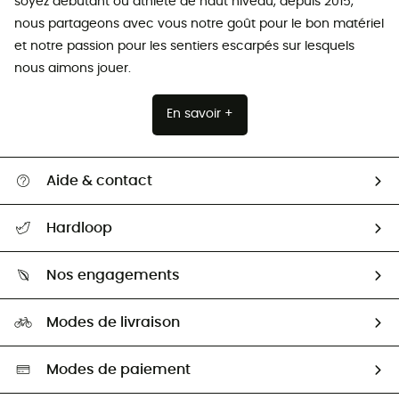
soyez débutant ou athlète de haut niveau, depuis 2015,
nous partageons avec vous notre goût pour le bon matériel
et notre passion pour les sentiers escarpés sur lesquels
nous aimons jouer.
En savoir +
Aide & contact
Suivre mon colis
Hardloop
Retour & remboursement
Qui sommes-nous ?
Guide des tailles
Nos engagements
Carrières
Comment bien choisir ?
Notre empreinte
HardGuides
Modes de livraison
Seconde Main
Seconde main
Nos ambassadeurs
Aide & Contact
Sélection éco-responsable
Modes de paiement