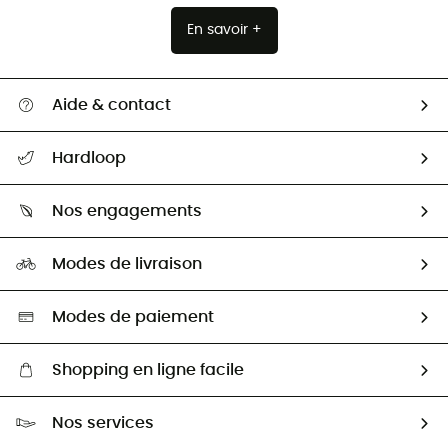
En savoir +
Aide & contact
Suivre mon colis
Hardloop
Retour & remboursement
Qui sommes-nous ?
Guide des tailles
Nos engagements
Carrières
Comment bien choisir ?
Notre empreinte
HardGuides
Modes de livraison
Seconde Main
Seconde main
Nos ambassadeurs
Aide & Contact
Sélection éco-responsable
Modes de paiement
Shopping en ligne facile
Livraison gratuite dès 100 €
Nos services
Retour gratuit sous 100 jours