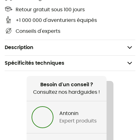
performance fraîche, sèche et sans distraction
Retour gratuit sous 100 jours
Antimicrobien : FRESHRITE (Polygiene AT300) : Les
+1 000 000 d'aventuriers équipés
vêtements restent frais et durent plus longtemps
Conseils d'experts
L'ingrédient actif est un biocide à base de sel
d'argent (chlorure d'argent) Soyez respectueux du
climat - portez-le plusieurs fois avant de le laver !
Description
Spécificités techniques
Recommandé pour
Running
Besoin d'un conseil ?
Consultez nos hardguides !
Genre
Homme
Antonin
Expert produits
Nom du produit
Xperior Tee