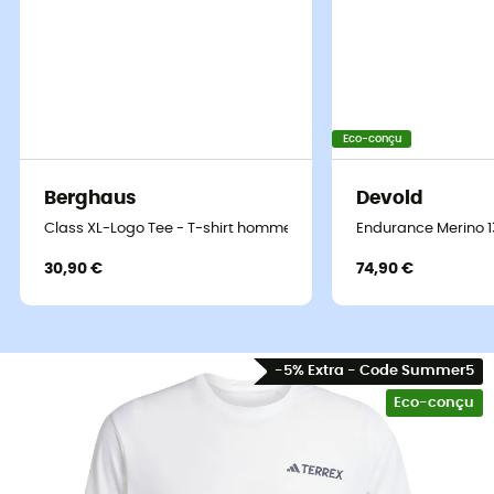
Eco-conçu
Berghaus
Devold
Un t-shirt qui ne vous laissera pas sur le
Class XL-Logo Tee - T-shirt homme
Endurance Merino 1
carreau !
30,90 €
74,90 €
Sur les sentiers ensoleillés des montagnes ou lors d'une
randonnée en forêt, chaque détail compte pour profiter
pleinement de l'aventure. Le
Xperior Tee
d'
adidas
-5% Extra - Code Summer5
Terrex
est là pour vous accompagner, conçu
Eco-conçu
spécifiquement pour les journées chaudes où la
performance doit rester de mise. Ce
t-shirt
est fabriqué
en jersey léger, intégrant la technologie CLIMACOOL+,
un véritable allié pour rester au frais et concentré sur le