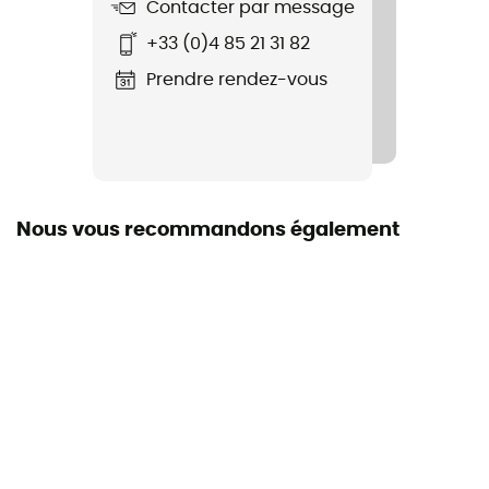
Contacter par message
Coupe
+33 (0)4 85 21 31 82
Standard
Prendre rendez-vous
Label
Recyclé
Protection thermique
Non
Nous vous recommandons également
Manches
Courtes
Matières
100 % Polyester recyclé
Respirant
Oui