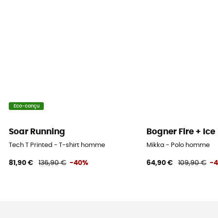
Eco-conçu
Soar Running
Bogner Fire + Ice
Tech T Printed - T-shirt homme
Mikka - Polo homme
81,90 €
136,90 €
-40%
64,90 €
109,90 €
-