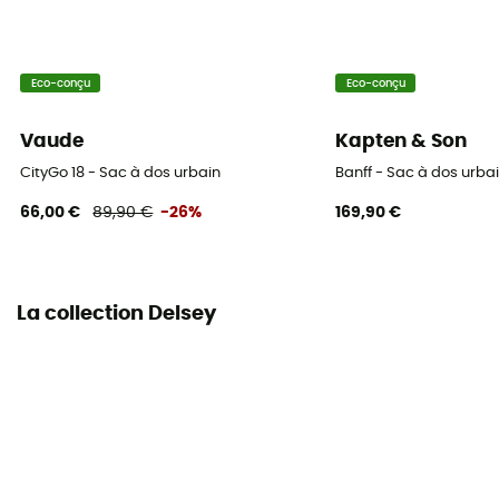
Système de portage
Bretelles
Eco-conçu
Eco-conçu
Compartiments
Compartiment pour objets de valeur
Vaude
Kapten & Son
CityGo 18 - Sac à dos urbain
Banff - Sac à dos urba
66,00 €
89,90 €
-26%
169,90 €
La collection Delsey