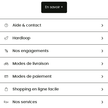
En savoir +
Aide & contact
Suivre mon colis
Hardloop
Retour & remboursement
Qui sommes-nous ?
Guide des tailles
Nos engagements
Carrières
Comment bien choisir ?
Notre empreinte
HardGuides
Modes de livraison
Seconde Main
Seconde main
Nos ambassadeurs
Aide & Contact
Sélection éco-responsable
Modes de paiement
Shopping en ligne facile
Livraison gratuite dès 100 €
Nos services
Retour gratuit sous 100 jours