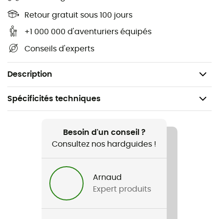
Poids : 1,17 kg
Retour gratuit sous 100 jours
+1 000 000 d'aventuriers équipés
Dimension : 43 x 32 x 18 cm
Conseils d'experts
Volume : 25 L
Matières : 80% POLYESTER RECYCLE + 20% CUIR
Description
Spécificités techniques
Recommandé pour
Lifestyle
Besoin d'un conseil ?
Consultez nos hardguides !
Genre
Homme / Femme
Arnaud
Expert produits
Poids
1 170 g