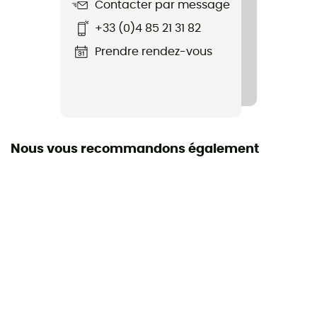
Contacter par message
Nom du produit
+33 (0)4 85 21 31 82
Arche Backpack
Prendre rendez-vous
Matériaux
80% POLYESTER RECYCLE + 20% CUIR
Label
Recyclé
Nous vous recommandons également
Volume
25 L
Dimensions
43 x 32 x 18 cm
Accès au sac
Haut