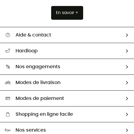
En savoir +
Aide & contact
Suivre mon colis
Hardloop
Retour & remboursement
Qui sommes-nous ?
Guide des tailles
Nos engagements
Carrières
Comment bien choisir ?
Notre empreinte
HardGuides
Modes de livraison
Seconde Main
Seconde main
Nos ambassadeurs
Aide & Contact
Sélection éco-responsable
Modes de paiement
Shopping en ligne facile
Livraison gratuite dès 100 €
Nos services