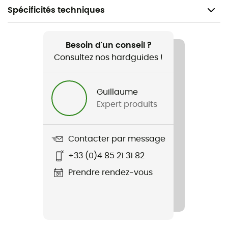
Spécificités techniques
Recommandé pour
Randonnée
Besoin d'un conseil ?
Consultez nos hardguides !
Genre
Homme / Femme
Guillaume
Expert produits
Nom du produit
Thrive Chug
Contacter par message
+33 (0)4 85 21 31 82
Prendre rendez-vous