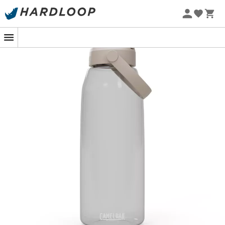
Promos d'été 🔥 -5 % EXTRA dès 2 produits* code Summer5
-5% Extra - Code Summer5