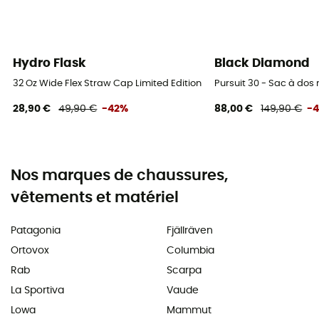
Hydro Flask
Black Diamond
32 Oz Wide Flex Straw Cap Limited Edition - Gourde
Pursuit 30 - Sac à do
28,90 €
49,90 €
-42%
88,00 €
149,90 €
-
Nos marques de chaussures,
vêtements et matériel
Patagonia
Fjällräven
Ortovox
Columbia
Rab
Scarpa
La Sportiva
Vaude
Lowa
Mammut