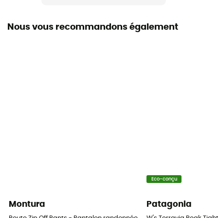
3 poches
Nous vous recommandons également
Matières
[secondaire] 100 % Polyester / [principale] 85 %
Polyamide recyclés - 15 % Élasthanne
Zips d'aération
Non
Eco-conçu
Montura
Patagonia