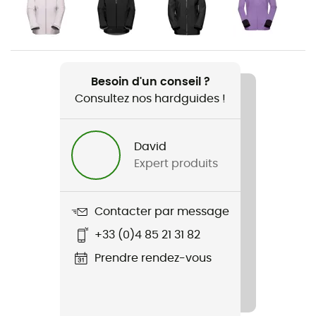
Femme
Poids
245 g
Besoin d'un conseil ?
Consultez nos hardguides !
Nom du produit
Hiking V Pants
David
Imperméabilité
Expert produits
Non
Coupe
Contacter par message
Standard
+33 (0)4 85 21 31 82
Label
Prendre rendez-vous
Bluesign / Fair Wear Foundation / Recyclé
Poches