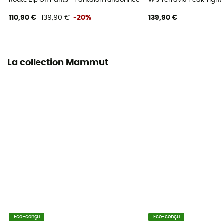
Route Zip Off Pants - Pantalon randonnée convertible femme
W's Terravia Peak Tig
110,90 €
139,90 €
-20%
139,90 €
La collection Mammut
Eco-conçu
Eco-conçu