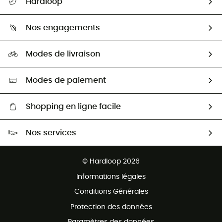
Hardloop
Retour & remboursement
Qui sommes-nous ?
Guide des tailles
Nos engagements
Carrières
Comment bien choisir ?
Notre empreinte
HardGuides
Modes de livraison
Seconde Main
Seconde main
Nos ambassadeurs
Aide & Contact
Sélection éco-responsable
Modes de paiement
Shopping en ligne facile
Livraison gratuite dès 100 €
Nos services
Retour gratuit sous 100 jours
Ventes aux groupes & club
Service client gratuit
© Hardloop 2026
Programme d'affiliation
Informations légales
Conditions Générales
Protection des données