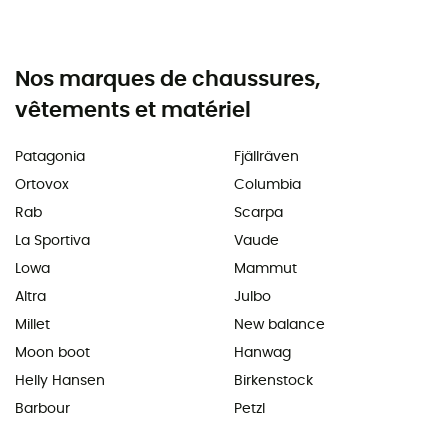
Nos marques de chaussures,
vêtements et matériel
Patagonia
Fjällräven
Ortovox
Columbia
Rab
Scarpa
La Sportiva
Vaude
Lowa
Mammut
Altra
Julbo
Millet
New balance
Moon boot
Hanwag
Helly Hansen
Birkenstock
Barbour
Petzl