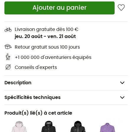
Boucles de ceinture
Ajouter au panier
2 poches latérales à fermeture éclair
1 poche arrière à fermeture éclair
Livraison gratuite dès 100 €
jeu. 20 août
-
ven. 21 août
Coupe : Regular
Retour gratuit sous 100 jours
Matière principale : 85 % Polyamide recyclé, 15 %
+1 000 000 d'aventuriers équipés
Élasthanne
Conseils d'experts
Doublure : 100 % Polyester
Poids : 245 g
Description
Spécificités techniques
Recommandé pour
Produit(s) lié(s) à cet article
Randonnée / Escalade / Trekking / Alpinisme
Genre