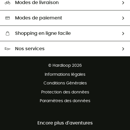
HardGuides
Modes de livraison
Seconde Main
Seconde main
Nos ambassadeurs
Aide & Contact
Sélection éco-responsable
Modes de paiement
Shopping en ligne facile
Livraison gratuite dès 100 €
Nos services
Retour gratuit sous 100 jours
Ventes aux groupes & club
Service client gratuit
© Hardloop 2026
Programme d'affiliation
Informations légales
Conditions Générales
Protection des données
Paramètres des données
Encore plus d'aventures