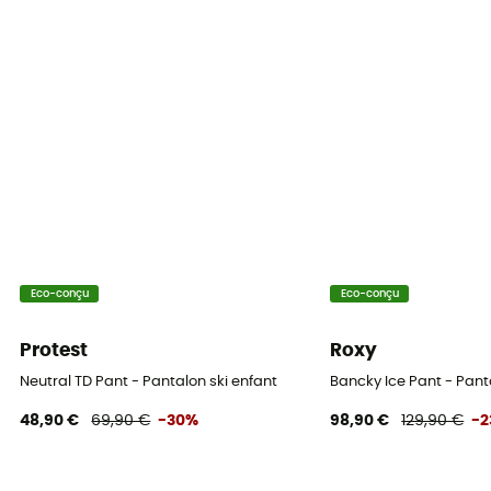
Oui
Coupe
Standard
Label
Recyclé / PFC-Free
Poches
2 poches
Eco-conçu
Eco-conçu
Isolation
Isolation synthétique
Protest
Roxy
Matières
Neutral TD Pant - Pantalon ski enfant
Bancky Ice Pant - Pant
100 % Polyester recyclé
48,90 €
69,90 €
-30%
98,90 €
129,90 €
-
Guêtres pare-neige
Oui