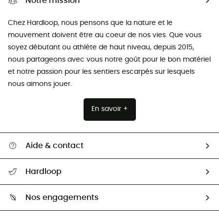
Notre mission
Chez Hardloop, nous pensons que la nature et le
mouvement doivent être au coeur de nos vies. Que vous
soyez débutant ou athlète de haut niveau, depuis 2015,
nous partageons avec vous notre goût pour le bon matériel
et notre passion pour les sentiers escarpés sur lesquels
nous aimons jouer.
En savoir +
Aide & contact
Suivre mon colis
Hardloop
Retour & remboursement
Qui sommes-nous ?
Guide des tailles
Nos engagements
Carrières
Comment bien choisir ?
Notre empreinte