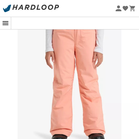
Promos d'été 🔥 -5 % EXTRA dès 2 produits* code Summer5
-5% Extra - Code Summer5
Eco-conçu
Sur les pistes avec panache : glisse et
audace !
Lorsque l'hiver s'annonce et que les pistes enneigées
vous appellent, le
Backyard Pant
de
Roxy
est le
compagnon idéal pour les jeunes skieuses en herbe. Ce
pantalon de ski
pour
enfant
conjugue performance et
confort, permettant à votre progéniture de dévaler les