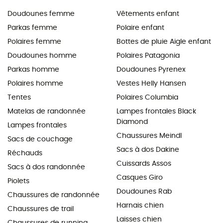
Doudounes femme
Vêtements enfant
Parkas femme
Polaire enfant
Polaires femme
Bottes de pluie Aigle enfant
Doudounes homme
Polaires Patagonia
Parkas homme
Doudounes Pyrenex
Polaires homme
Vestes Helly Hansen
Tentes
Polaires Columbia
Matelas de randonnée
Lampes frontales Black
Diamond
Lampes frontales
Chaussures Meindl
Sacs de couchage
Sacs à dos Dakine
Réchauds
Cuissards Assos
Sacs à dos randonnée
Casques Giro
Piolets
Doudounes Rab
Chaussures de randonnée
Harnais chien
Chaussures de trail
Laisses chien
Chaussures de running