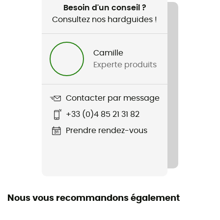
Ski
Besoin d'un conseil ?
Consultez nos hardguides !
Genre
Enfant
Camille
Experte produits
Nom du produit
Backyard Pant
Contacter par message
Membrane
+33 (0)4 85 21 31 82
DryFlight®
Prendre rendez-vous
Imperméabilité
Déperlant
Niveau Schmerber
10 000 mm
Nous vous recommandons également
Coupe-Vent