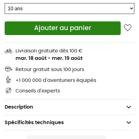
permettent de garder les petits essentiels à portée de
main, pour que chaque aventure soit mémorable !
Isolation : ROXY WarmFlight® 100 % recyclé
Ajouter au panier
Doublure légère en taffetas de polyester 60 %
recyclé
Livraison gratuite dès 100 €
Système de réglage à la taille
mar. 18 août
-
mer. 19 août
Poches avant pour les mains
Retour gratuit sous 100 jours
+1 000 000 d'aventuriers équipés
Ventilations doublées en mesh aux jambes
Conseils d'experts
Guêtres en taffetas
Composition : 100 % polyester recyclé
Description
Spécificités techniques
Recommandé pour