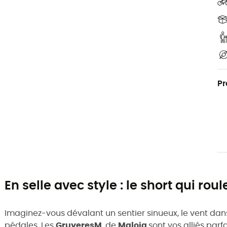
Pr
En selle avec style : le short qui ro
Imaginez-vous dévalant un sentier sinueux, le vent dans
pédales. Les
GruyeresM
. de
Maloja
sont vos alliés par