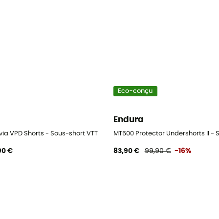
Eco-conçu
Endura
via VPD Shorts - Sous-short VTT
MT500 Protector Undershorts II -
90 €
83,90 €
99,90 €
-16%