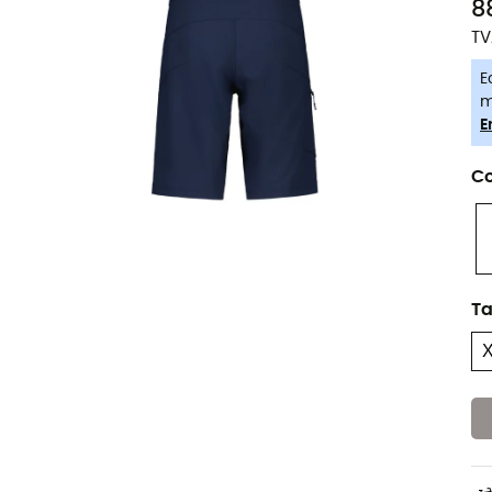
8
TV
E
m
E
Co
Ta