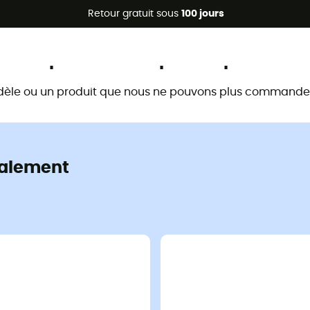
Promos d'été 🔥 -5 % EXTRA dès 2 produits* code Summer5
Retour gratuit sous
100 jours
Ce produit n'est plus disponible
dèle ou un produit que nous ne pouvons plus commander 
alement