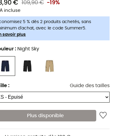
8,90 €
109,90 €
-19%
A incluse
conomisez 5 % dès 2 produits achetés, sans
inimum d'achat, avec le code Summer5.
n savoir plus
uleur
:
Night Sky
ille
:
Guide des tailles
Plus disponible