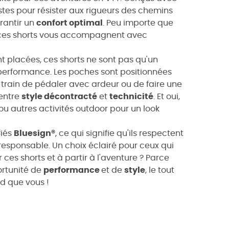
ustes pour résister aux rigueurs des chemins
rantir un
confort optimal
. Peu importe que
 ces shorts vous accompagnent avec
 placées, ces shorts ne sont pas qu'un
 performance. Les poches sont positionnées
rain de pédaler avec ardeur ou de faire une
 entre
style décontracté
et
technicité
. Et oui,
ou autres activités outdoor pour un look
fiés
Bluesign®
, ce qui signifie qu'ils respectent
responsable. Un choix éclairé pour ceux qui
r ces shorts et à partir à l'aventure ? Parce
ortunité de
performance
et de
style
, le tout
end que vous !