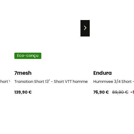
Eco-conçu
7mesh
Endura
 Short VTT homme
Transition Short 13" - Short VTT homme
Hummvee 3/4 Short 
139,90 €
76,90 €
89,90 €
-