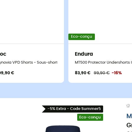
Eco-conçu
Poc
Endura
ynovia VPD Shorts - Sous-short VTT
MT500 Protector Undershorts 
09,90 €
83,90 €
99,90 €
-16%
-5% Extra - Code Summer5
M
Eco-conçu
G