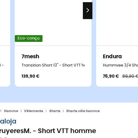
Eco-conçu
7mesh
Endura
II - Short VTT homme
Transition Short 13" - Short VTT homme
Hummvee 3/4 Sho
139,90 €
76,90 €
89,90 
Homme
Vêtements
Shorts
Shorts vélo homme
aloja
ruyeresM. - Short VTT homme