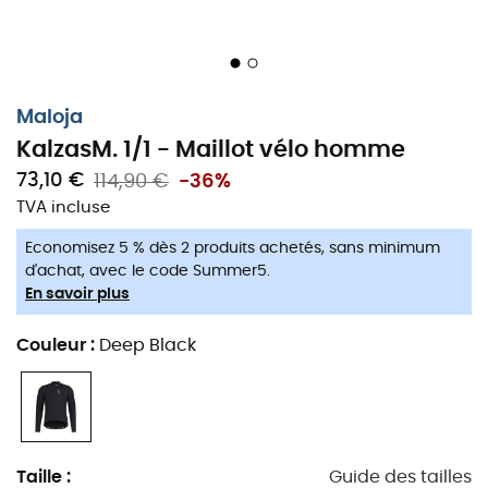
Sur la route sinueuse d'une aventure à vélo, chaque
détail compte. Le
maillot KalzasM
de
Maloja
devient
vite votre meilleur compagnon grâce à sa conception
légère et aérodynamique. Conçu pour les passionnés
de vélo de route, de gravel et de VTT, ce maillot ne vous
Maloja
alourdit pas, il vous propulse. Fabriqué à partir de
KalzasM. 1/1 - Maillot vélo homme
matériaux recyclés
, il sèche en un clin d'œil, idéal pour
73,10 €
114,90 €
-36%
les escapades où chaque minute compte.
TVA incluse
Adieu les mauvaises odeurs grâce à la technologie
Economisez 5 % dès 2 produits achetés, sans minimum
Polygiene StayFresh™
. Non, ce n'est pas de la magie,
d'achat, avec le code Summer5.
mais presque ! Cette innovation freine la prolifération
En savoir plus
des bactéries responsables des odeurs, vous
permettant de rester frais plus longtemps. Moins de
Couleur
:
Deep Black
lavages, c'est moins d'eau, moins d'énergie et plus de
temps pour pédaler. Cela prolonge aussi la durée de vie
de votre maillot, un geste sympa pour vous et pour la
planète.
Taille
:
Guide des tailles
Les
trois poches arrière
sont comme un coffre au trésor