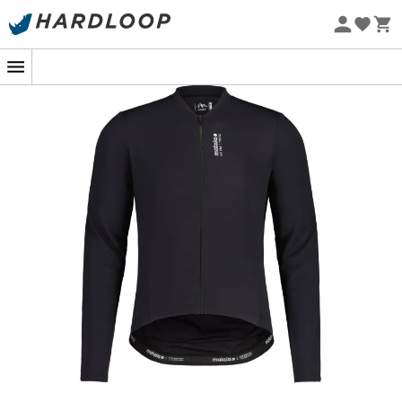
Promos d'été 🔥 -5 % EXTRA dès 2 produits* code Summer5
-5% Extra - Code Summer5
Eco-conçu
Roulez léger, pédalez futé : le KalzasM,
votre allié recyclé !