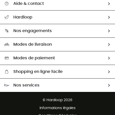
Aide & contact
Suivre mon colis
Hardloop
Retour & remboursement
Qui sommes-nous ?
Guide des tailles
Nos engagements
Carrières
Comment bien choisir ?
Notre empreinte
HardGuides
Modes de livraison
Seconde Main
Seconde main
Nos ambassadeurs
Aide & Contact
Sélection éco-responsable
Modes de paiement
Shopping en ligne facile
Livraison gratuite dès 100 €
Nos services
Retour gratuit sous 100 jours
Ventes aux groupes & club
Service client gratuit
© Hardloop 2026
Programme d'affiliation
Informations légales