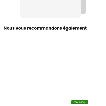
Ajustée
Label
Recyclé / Origine Européenne Garantie
Nous vous recommandons également
Manches
Longues
Poches
3 poches
Matières
[extérieur] 100 % polyester recyclé
Respirant
Oui
Eco-conçu