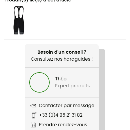
Vélo
Genre
Homme
Poids
190 g
Besoin d'un conseil ?
Consultez nos hardguides !
Nom du produit
KalzasM. 1/1
Théo
Technologies utilisées
Expert produits
Polygiene StayFresh™ / Moon Dry ECO / Quick Drying
Stretch
Contacter par message
Oui
+33 (0)4 85 21 31 82
Coupe
Prendre rendez-vous