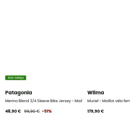
Ajustée
Label
Recyclé / Origine Européenne Garantie
Manches
Courtes
Poches
3 poches
Eco-conçu
Matières
85 % polyester recyclé, 15 % élasthanne
Patagonia
Wilma
Eléments réfléchissants
Merino Blend 3/4 Sleeve Bike Jersey - Maillot VTT femme
Muriel - Maillot vélo f
Oui
48,90 €
99,90 €
-51%
179,90 €
Respirant
Oui