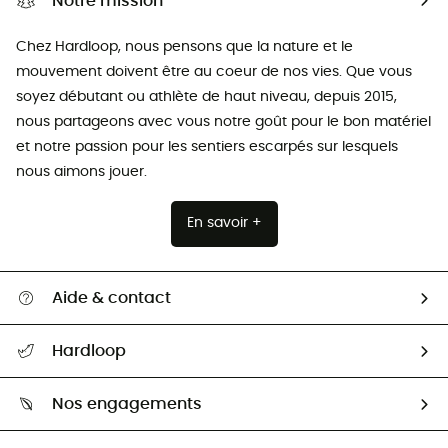
Notre mission
Chez Hardloop, nous pensons que la nature et le
mouvement doivent être au coeur de nos vies. Que vous
soyez débutant ou athlète de haut niveau, depuis 2015,
nous partageons avec vous notre goût pour le bon matériel
et notre passion pour les sentiers escarpés sur lesquels
nous aimons jouer.
En savoir +
Aide & contact
Suivre mon colis
Hardloop
Retour & remboursement
Qui sommes-nous ?
Guide des tailles
Nos engagements
Carrières
Comment bien choisir ?
Notre empreinte