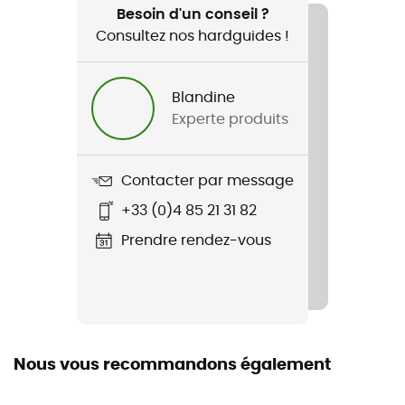
Vélo
Besoin d'un conseil ?
Consultez nos hardguides !
Genre
Femme
Blandine
Experte produits
Poids
140 g
Contacter par message
Nom du produit
+33 (0)4 85 21 31 82
SokostiM.
Prendre rendez-vous
Technologies utilisées
Polygiene StayFresh™ / PushLite Rib ECO
Stretch
Oui
Nous vous recommandons également
Coupe