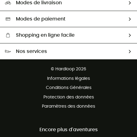
HardGuides
Modes de livraison
Seconde Main
Seconde main
Nos ambassadeurs
Aide & Contact
Sélection éco-responsable
Modes de paiement
Shopping en ligne facile
Livraison gratuite dès 100 €
Nos services
Retour gratuit sous 100 jours
Ventes aux groupes & club
Service client gratuit
© Hardloop 2026
Programme d'affiliation
Informations légales
Conditions Générales
Protection des données
Paramètres des données
Encore plus d'aventures