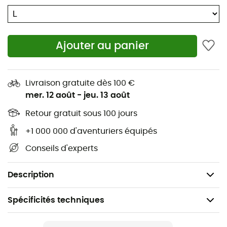
Bord brut
Poche mobile étanche
Ajouter au panier
Polygiène
Séchage rapide
Livraison gratuite dès 100 €
mer. 12 août
-
jeu. 13 août
Élastique siliconé
Retour gratuit sous 100 jours
Détail réfléchissant
+1 000 000 d'aventuriers équipés
PushLite Rib ECO
Conseils d'experts
Composition : 85 % Polyester (recyclé), 15 %
Élasthanne
Description
Spécificités techniques
Recommandé pour