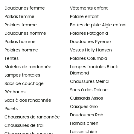
Doudounes femme
Vêtements enfant
Parkas femme
Polaire enfant
Polaires femme
Bottes de pluie Aigle enfant
Doudounes homme
Polaires Patagonia
Parkas homme
Doudounes Pyrenex
Polaires homme
Vestes Helly Hansen
Tentes
Polaires Columbia
Matelas de randonnée
Lampes frontales Black
Diamond
Lampes frontales
Chaussures Meindl
Sacs de couchage
Sacs à dos Dakine
Réchauds
Cuissards Assos
Sacs à dos randonnée
Casques Giro
Piolets
Doudounes Rab
Chaussures de randonnée
Harnais chien
Chaussures de trail
Laisses chien
Chaussures de running