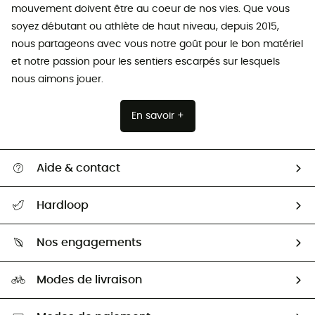
mouvement doivent être au coeur de nos vies. Que vous
soyez débutant ou athlète de haut niveau, depuis 2015,
nous partageons avec vous notre goût pour le bon matériel
et notre passion pour les sentiers escarpés sur lesquels
nous aimons jouer.
En savoir +
Aide & contact
Suivre mon colis
Hardloop
Retour & remboursement
Qui sommes-nous ?
Guide des tailles
Nos engagements
Carrières
Comment bien choisir ?
Notre empreinte
HardGuides
Modes de livraison
Seconde Main
Seconde main
Nos ambassadeurs
Aide & Contact
Sélection éco-responsable