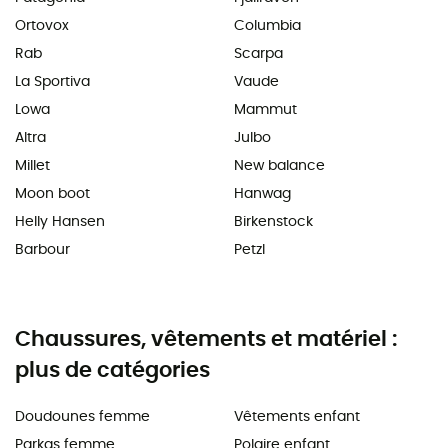
Ortovox
Columbia
Rab
Scarpa
La Sportiva
Vaude
Lowa
Mammut
Altra
Julbo
Millet
New balance
Moon boot
Hanwag
Helly Hansen
Birkenstock
Barbour
Petzl
Chaussures, vêtements et matériel :
plus de catégories
Doudounes femme
Vêtements enfant
Parkas femme
Polaire enfant