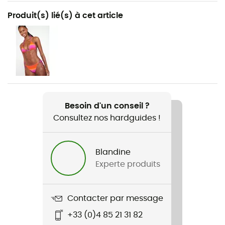
Recommandé pour
Produit(s) lié(s) à cet article
Surf / Stand up paddle / Sports nautiques
Genre
Femme
Poids
80 g
Besoin d'un conseil ?
Consultez nos hardguides !
Nom du produit
Massa Candycrus
Blandine
Matière
Experte produits
[principale] 80 % polyamide 20 % élasthanne,
[doublure] 83 % polyamide 17 % élasthanne
Contacter par message
+33 (0)4 85 21 31 82