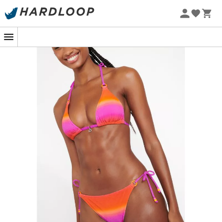
Promos d'été 🔥 -5 % EXTRA dès 2 produits* code Summer5
-5% Extra - Code Summer5