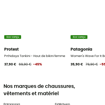
Eco-conçu
Eco-conçu
Protest
Patagonia
Prthidaya Tankini - Haut de bikini femme
Women's Wave For It B
37,90 €
69,90 €
-45%
35,90 €
79,90 €
-5
Nos marques de chaussures,
vêtements et matériel
Patagonia
Fjällräven