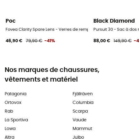
Poc
Black Diamond
Fovea Clarity Spare Lens - Verres de remplacement
Pursuit 30 - Sac à do
46,90 €
79,90 €
-41%
88,00 €
149,90 €
-
Nos marques de chaussures,
vêtements et matériel
Patagonia
Fjällräven
Ortovox
Columbia
Rab
Scarpa
La Sportiva
Vaude
Lowa
Mammut
Altra
Julbo