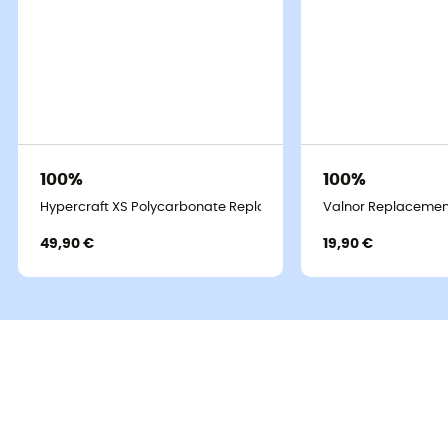
100%
100%
Hypercraft XS Polycarbonate Replacement Lenses - Verres de
Valnor Replacemen
49,90 €
19,90 €