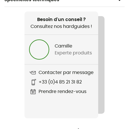
Recommandé pour
Ski
Besoin d'un conseil ?
Consultez nos hardguides !
Genre
Homme / Femme
Camille
Experte produits
Nom du produit
Fovea / Fovea Race Lens Cat 2
Contacter par message
+33 (0)4 85 21 31 82
Prendre rendez-vous