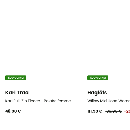
100% polyester
Propriétés
Isolant
Niveau de chaleur
Polaire épaisse
Eco-conçu
Eco-conçu
Kari Traa
Haglöfs
Kari Full-Zip Fleece - Polaire femme
Willow Mid Hood Wome
48,90 €
111,90 €
139,90 €
-2