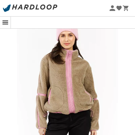
Promos d'été 🔥 -5 % EXTRA dès 2 produits* code Summer5
-5% Extra - Code Summer5
Douceur polaire : un coup de cœur pour
l'hiver !
Quand le vent frais se lève et que les feuilles craquent
sous vos pas, rien de tel que la douceur enveloppante
de la
PRTRed outdoor
pour vous accompagner. Que