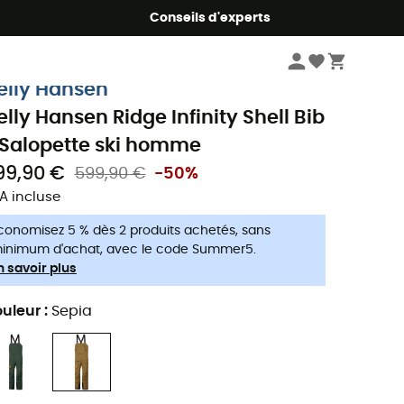
Conseils d'experts
Homme
Vêtements
Salopettes ski homme
elly Hansen
elly Hansen Ridge Infinity Shell Bib
 Salopette ski homme
99,90 €
599,90 €
-50%
A incluse
conomisez 5 % dès 2 produits achetés, sans
inimum d'achat, avec le code Summer5.
n savoir plus
uleur
:
Sepia