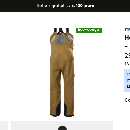
Promos d'été 🔥 -5 % EXTRA dès 2 produits* code Summer5
Retour gratuit sous
100 jours
-5% Extra - Code Summer5
H
Eco-conçu
H
-
2
TV
E
m
E
Co