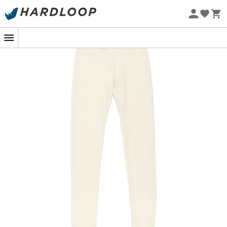
Promos d'été 🔥 -5 % EXTRA dès 2 produits* code Summer5
-5% Extra - Code Summer5
Eco-conçu