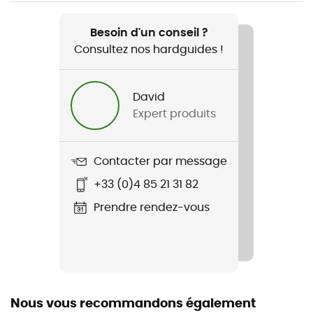
Recommandé pour
Ski / Sports d'hiver
Besoin d'un conseil ?
Consultez nos hardguides !
Genre
Femme
David
Expert produits
Nom du produit
Expedition Merino Silk Longs
Contacter par message
Label
+33 (0)4 85 21 31 82
Origine Européenne Garantie
Prendre rendez-vous
Matières
90 % laine mérinos, 10 % cachemire
Propriétés
Anti-odeurs / Séchage rapide
Nous vous recommandons également