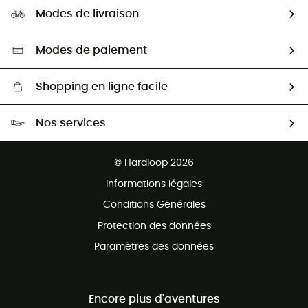
Notre empreinte
HardGuides
Modes de livraison
Seconde Main
Seconde main
Nos ambassadeurs
Aide & Contact
Sélection éco-responsable
Modes de paiement
Shopping en ligne facile
Livraison gratuite dès 100 €
Nos services
Retour gratuit sous 100 jours
Ventes aux groupes & club
Service client gratuit
© Hardloop 2026
Programme d'affiliation
Informations légales
Conditions Générales
Protection des données
Paramètres des données
Encore plus d'aventures