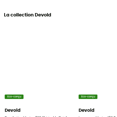
La collection Devold
Eco-conçu
Eco-conçu
Devold
Devold