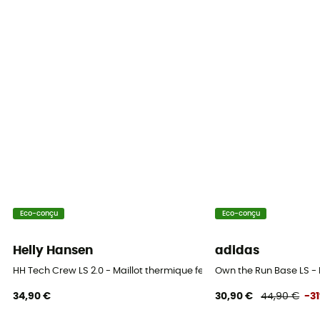
Laine Mérinos
Oui
Eco-conçu
Eco-conçu
Helly Hansen
adidas
HH Tech Crew LS 2.0 - Maillot thermique femme
Own the Run Base LS -
34,90 €
30,90 €
44,90 €
-3