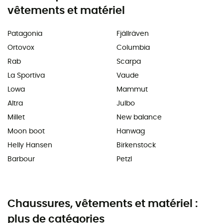
vêtements et matériel
Patagonia
Fjällräven
Ortovox
Columbia
Rab
Scarpa
La Sportiva
Vaude
Lowa
Mammut
Altra
Julbo
Millet
New balance
Moon boot
Hanwag
Helly Hansen
Birkenstock
Barbour
Petzl
Chaussures, vêtements et matériel :
plus de catégories