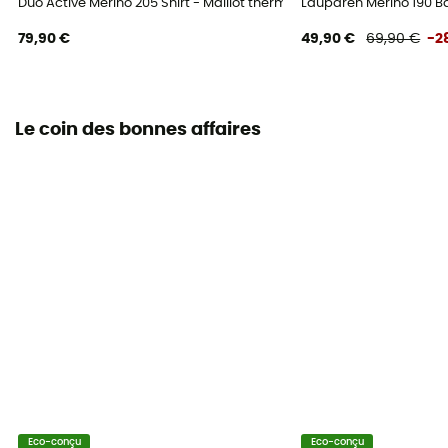
Duo Active Merino 205 Shirt - Maillot thermique laine mérinos femm
Lauparen Merino 190 Ba
79,90 €
49,90 €
69,90 €
-2
Le coin des bonnes affaires
Eco-conçu
Eco-conçu