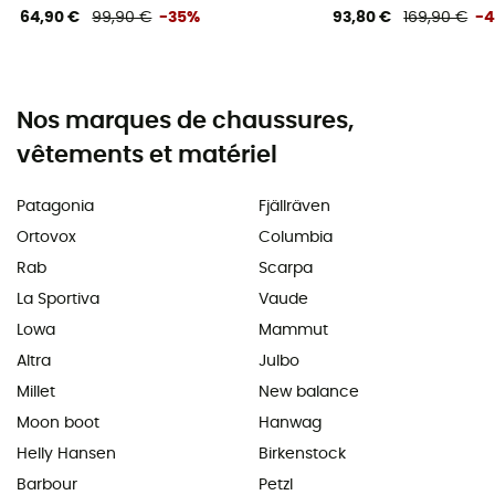
64,90 €
99,90 €
-35%
93,80 €
169,90 €
-
Nos marques de chaussures,
vêtements et matériel
Patagonia
Fjällräven
Ortovox
Columbia
Rab
Scarpa
La Sportiva
Vaude
Lowa
Mammut
Altra
Julbo
Millet
New balance
Moon boot
Hanwag
Helly Hansen
Birkenstock
Barbour
Petzl