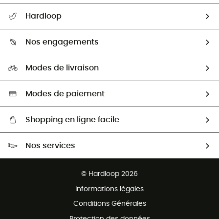
Suivre mon colis
Hardloop
Retour & remboursement
Qui sommes-nous ?
Guide des tailles
Nos engagements
Carrières
Comment bien choisir ?
Notre empreinte
HardGuides
Modes de livraison
Seconde Main
Seconde main
Nos ambassadeurs
Aide & Contact
Sélection éco-responsable
Modes de paiement
Shopping en ligne facile
Livraison gratuite dès 100 €
Nos services
Retour gratuit sous 100 jours
Ventes aux groupes & club
Service client gratuit
© Hardloop 2026
Programme d'affiliation
Informations légales
Conditions Générales
Protection des données