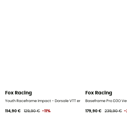
Fox Racing
Fox Racing
Youth Raceframe Impact - Dorsale VTT enfant
Baseframe Pro D3O Ves
114,90 €
129,90 €
-11%
179,90 €
239,90 €
-