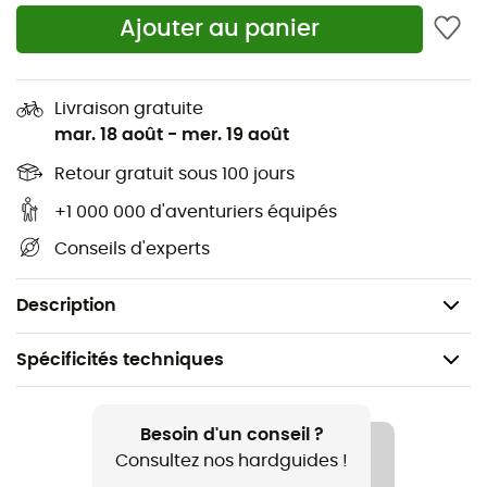
impacts
Ajouter au panier
Protection D3O® qui absorbe les chocs et s’adapte
à votre corps, pour une totale liberté de
Livraison gratuite
mouvement
mar. 18 août
-
mer. 19 août
Construction discrète et collée pour un usage
Retour gratuit sous 100 jours
polyvalent, sur ou sous le maillot
+1 000 000 d'aventuriers équipés
Bretelles et taille ajustables
Conseils d'experts
Boucles dissimulées rapides d’accès pour un
ajustement facile et sécurisé
Description
Spécificités techniques
Recommandé pour
VTT
Besoin d'un conseil ?
Consultez nos hardguides !
Genre