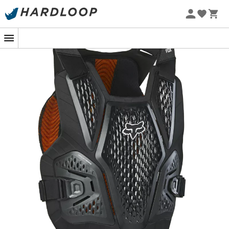
Promos d'été 🔥 -5 % EXTRA dès 2 produits* code Summer5
Protection stylée et discrète pour dompter
les trails !
En plein cœur d'une descente effrénée ou lors d'une
montée technique, le
Raceframe Impact
de
Fox Racing
s'impose comme l'allié ultime des aventuriers du VTT.
Avec son design articulé, ce pare-pierres se faufile sous
ou sur votre maillot, épousant chaque contour de votre
corps pour une liberté de mouvement incomparable.
C'est comme un câlin protecteur qui ne vous retient
jamais, même dans les virages les plus serrés.
Ce qui le distingue vraiment, ce sont ses renforts en
D3O®, des petits génies de l'absorption d'impact. Ils
savent encaisser les chocs avec une élégance digne
d'un danseur étoile, sans jamais limiter votre agilité. Et
pour ne rien gâcher, ces protections sont associées à de
larges aérations perforées au laser. Résultat ? Une