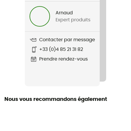
Homme / Femme
Arnaud
Expert produits
Nom du produit
Raceframe Impact Sb D3O
Contacter par message
Certification
+33 (0)4 85 21 31 82
Norme CE
Prendre rendez-vous
Nous vous recommandons également