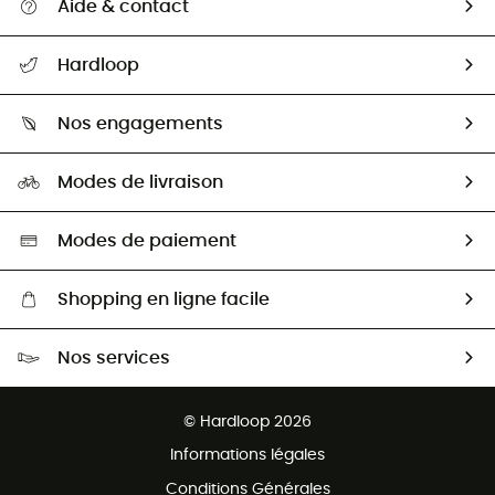
Aide & contact
Suivre mon colis
Hardloop
Retour & remboursement
Qui sommes-nous ?
Guide des tailles
Nos engagements
Carrières
Comment bien choisir ?
Notre empreinte
HardGuides
Modes de livraison
Seconde Main
Seconde main
Nos ambassadeurs
Aide & Contact
Sélection éco-responsable
Modes de paiement
Shopping en ligne facile
Livraison gratuite dès 100 €
Nos services
Retour gratuit sous 100 jours
Ventes aux groupes & club
Service client gratuit
© Hardloop 2026
Programme d'affiliation
Informations légales
Conditions Générales