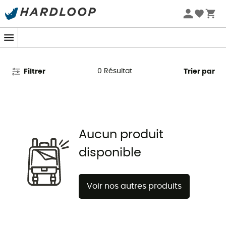
Promos d'été 🔥 -5 % EXTRA dès 2 produits* code Summer5
Sacs de couchage Vango
0
Résultat
Filtrer
Trier par
Aucun produit
disponible
Voir nos autres produits