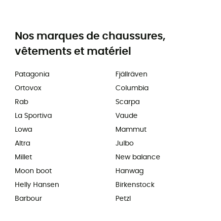
Nos marques de chaussures,
vêtements et matériel
Patagonia
Fjällräven
Ortovox
Columbia
Rab
Scarpa
La Sportiva
Vaude
Lowa
Mammut
Altra
Julbo
Millet
New balance
Moon boot
Hanwag
Helly Hansen
Birkenstock
Barbour
Petzl