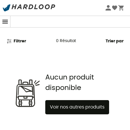
Promos d'été 🔥 -5 % EXTRA dès 2 produits* code Summer5
Tapis de tente Sierra Designs
0
Résultat
Filtrer
Trier par
Aucun produit
disponible
Voir nos autres produits