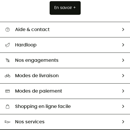
En savoir +
Aide & contact
Suivre mon colis
Hardloop
Retour & remboursement
Qui sommes-nous ?
Guide des tailles
Nos engagements
Carrières
Comment bien choisir ?
Notre empreinte
HardGuides
Modes de livraison
Seconde Main
Seconde main
Nos ambassadeurs
Aide & Contact
Sélection éco-responsable
Modes de paiement
Shopping en ligne facile
Livraison gratuite dès 100 €
Nos services
Retour gratuit sous 100 jours