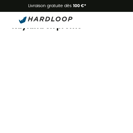
Livraison gratuite dès
100 €*
Promos
Marques
Kayland
Kayland en promo