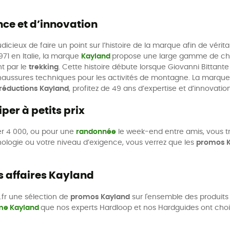
nce et d’innovation
t judicieux de faire un point sur l’histoire de la marque afin de 
71 en Italie, la marque
Kayland
propose une large gamme de chau
t par le
trekking
. Cette histoire débute lorsque Giovanni Bittan
haussures techniques pour les activités de montagne. La marqu
réductions Kayland
, profitez de 49 ans d’expertise et d’innovatio
per à petits prix
ier 4 000, ou pour une
randonnée
le week-end entre amis, vous t
hologie ou votre niveau d’exigence, vous verrez que les
promos 
s affaires Kayland
.fr une sélection de
promos Kayland
sur l'ensemble des produit
me Kayland
que nos experts Hardloop et nos Hardguides ont choisie