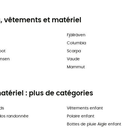
 vêtements et matériel
Fjällräven
Columbia
oot
Scarpa
ansen
Vaude
Mammut
tériel : plus de catégories
ds
Vêtements enfant
dos randonnée
Polaire enfant
Bottes de pluie Aigle enfant