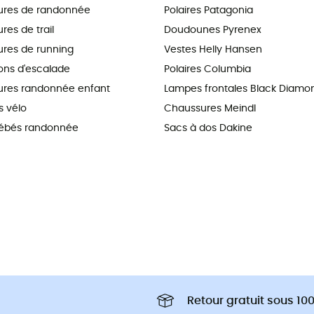
ures de randonnée
Polaires Patagonia
es de trail
Doudounes Pyrenex
res de running
Vestes Helly Hansen
ns d'escalade
Polaires Columbia
res randonnée enfant
Lampes frontales Black Diamo
 vélo
Chaussures Meindl
ébés randonnée
Sacs à dos Dakine
Retour gratuit sous 100