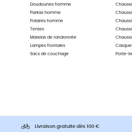
Doudounes homme
Chauss
Parkas homme
Chaussur
Polaires homme
Chaussu
Tentes
Chausso
Matelas de randonnée
Chaussu
Lampes frontales
Casques
Sacs de couchage
Porte-b
Livraison gratuite dès 100 €