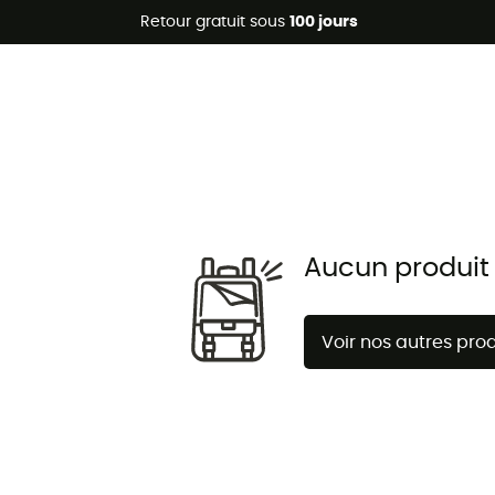
Promos d'été 🔥 -5 % EXTRA dès 2 produits* code Summer5
Retour gratuit sous
100 jours
Aucun produit
Voir nos autres prod