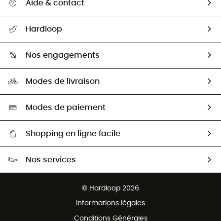
Aide & contact
Suivre mon colis
Hardloop
Retour & remboursement
Qui sommes-nous ?
Guide des tailles
Nos engagements
Carrières
Comment bien choisir ?
Notre empreinte
HardGuides
Modes de livraison
Seconde Main
Seconde main
Nos ambassadeurs
Aide & Contact
Sélection éco-responsable
Modes de paiement
Shopping en ligne facile
Livraison gratuite dès 100 €
Nos services
Retour gratuit sous 100 jours
Ventes aux groupes & club
Service client gratuit
© Hardloop 2026
Programme d'affiliation
Informations légales
Conditions Générales