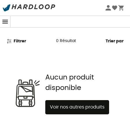
Promos d'été 🔥 -5 % EXTRA dès 2 produits* code Summer5
Moufles Rossignol pour homme
0
Résultat
Filtrer
Trier par
Aucun produit
disponible
Voir nos autres produits