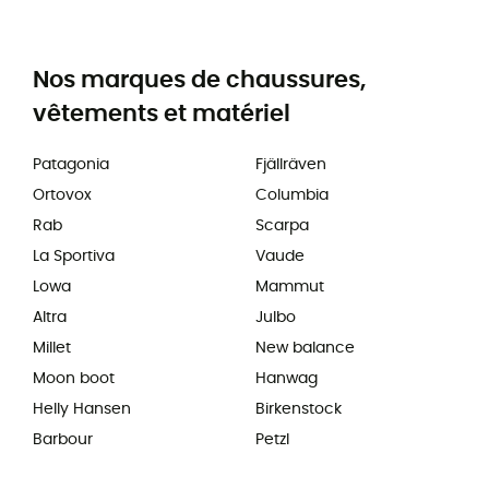
Nos marques de chaussures,
vêtements et matériel
Patagonia
Fjällräven
Ortovox
Columbia
Rab
Scarpa
La Sportiva
Vaude
Lowa
Mammut
Altra
Julbo
Millet
New balance
Moon boot
Hanwag
Helly Hansen
Birkenstock
Barbour
Petzl