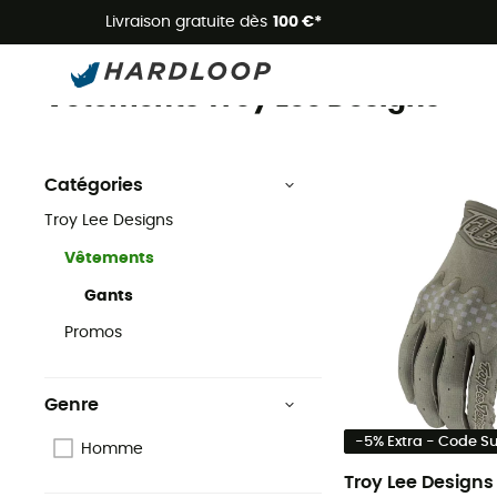
Livraison gratuite dès
100 €*
Vêtements
Marques
Troy Lee Designs
Vêtements Troy Lee Designs
Catégories
Troy Lee Designs
Vêtements
Gants
Promos
Genre
-5% Extra - Code 
Homme
Troy Lee Designs