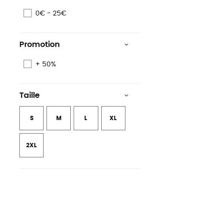
0€ - 25€
Promotion
+ 50%
Taille
S
M
L
XL
2XL