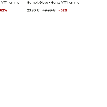
ts VTT homme
Gambit Glove - Gants VTT homme
62
%
23,90 €
49,90 €
-
52
%