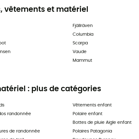
 vêtements et matériel
Fjällräven
Columbia
oot
Scarpa
ansen
Vaude
Mammut
tériel : plus de catégories
ds
Vêtements enfant
dos randonnée
Polaire enfant
Bottes de pluie Aigle enfant
ures de randonnée
Polaires Patagonia