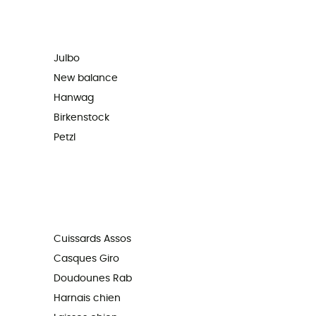
Julbo
New balance
Hanwag
Birkenstock
Petzl
Cuissards Assos
Casques Giro
Doudounes Rab
Harnais chien