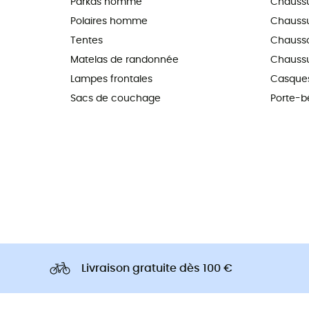
Parkas homme
Chaussur
Polaires homme
Chaussu
Tentes
Chausso
Matelas de randonnée
Chaussu
Lampes frontales
Casques
Sacs de couchage
Porte-b
Livraison gratuite dès 100 €