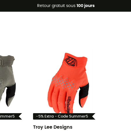
Promos d'été 🔥 -5 % EXTRA dès 2 produits* code Summer5
Retour gratuit sous
100 jours
Summer5
-5% Extra - Code Summer5
Troy Lee Designs