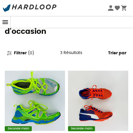
Promos d'été 🔥 -5 % EXTRA dès 2 produits* code Summer5
Chaussures de running
d'occasion
3
Résultats
Filtrer
(
0
)
Trier par
Seconde main
Seconde main