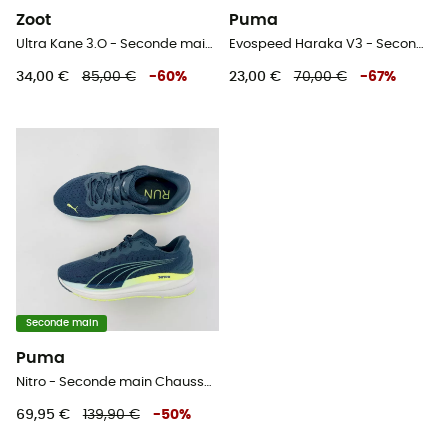
Zoot
Puma
Ultra Kane 3.O - Seconde main Chaussures running femme - Gris - 38
Evospeed Haraka V3 - Seconde main Chaussures running femme - Bleu - 37.5
34,00 €
85,00 €
-
60
%
23,00 €
70,00 €
-
67
%
Seconde main
Puma
Nitro - Seconde main Chaussures running - Bleu - 41
69,95 €
139,90 €
-
50
%