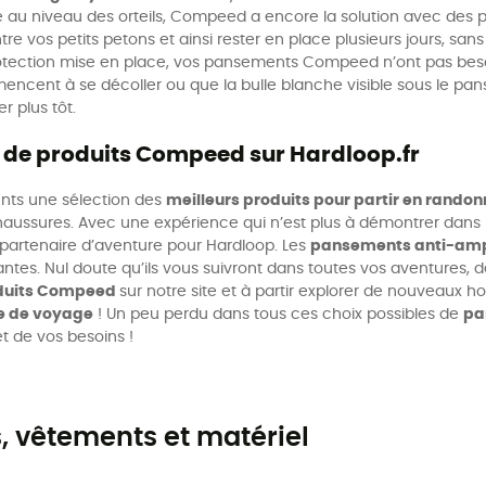
uve au niveau des orteils, Compeed a encore la solution avec des
 vos petits petons et ainsi rester en place plusieurs jours, sans 
 protection mise en place, vos pansements Compeed n’ont pas bes
ncent à se décoller ou que la bulle blanche visible sous le panse
r plus tôt.
 de produits Compeed sur Hardloop.fr
ents une sélection des
meilleurs produits pour partir en rando
chaussures. Avec une expérience qui n’est plus à démontrer dans
artenaire d’aventure pour Hardloop. Les
pansements anti-am
santes. Nul doute qu’ils vous suivront dans toutes vos aventure
duits Compeed
sur notre site et à partir explorer de nouveaux 
e de voyage
! Un peu perdu dans tous ces choix possibles de
pa
et de vos besoins !
 vêtements et matériel