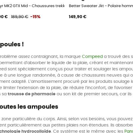
yr MK2 GTX Mid - Chaussures trekking
Better Sweater Jkt - Polaire hom
90 €
189,90 €
-15%
149,90 €
poules !
 problème assez contraignant, la marque
Compeed
a trouvé des so
ermettant d’absorber le liquide de la plaie, créant et maintenan
sont spécialement conçus pour traiter et soulager les ampoules, 
ite à une longue randonnée, à cause de chaussures neuves qui on
ent adapté. L’amortissement procuré par les produits soulage la pr
 limiter l’extension de la plaie, de réduire l’inconfort, de favorise
s sa
trousse de pharmacie
ou son kit de premier secours, car ils
outes les ampoules
zone particulière du corps. Ainsi, selon vos besoins, vous pouve
nt particulièrement aux petites plaies non étendues. Ils absorbe
chnologie hydrocolloïde
. Ce système est le même avec les
Pan