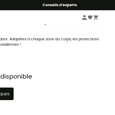
Conseils d'experts
Trier par
oor. Adaptées à chaque zone du corps, les protections
otidiennes !
 disponible
rques