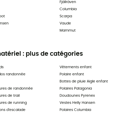
Fjällräven
Columbia
oot
Scarpa
ansen
Vaude
Mammut
tériel : plus de catégories
ds
Vêtements enfant
dos randonnée
Polaire enfant
Bottes de pluie Aigle enfant
ures de randonnée
Polaires Patagonia
es de trail
Doudounes Pyrenex
res de running
Vestes Helly Hansen
ns d'escalade
Polaires Columbia