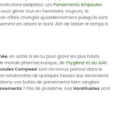
 protections adaptées. Les
Pansements Ampoules
vous gêner tout en favorisant, toujours, la
oin d’être changés quotidiennement puisqu’ils sont
ment en atteint le bord. Afin de laisser le temps à
nnée
, en sortie à ski ou pour gravir les plus hauts
 le monde pharmaceutique, de l’
hygiène et du soin
,
poules Compeed
sont reconnus partout dans le
s, des randonnées de quelques heures aux ascensions
horizons, vos boîtes de pansements bien rangées
nsements
? Pas de problème, nos
HardGuides
sont