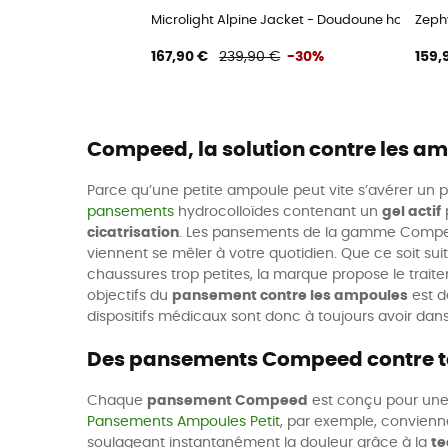
Microlight Alpine Jacket - Doudoune homme
Zeph
167,90 €
239,90 €
-30%
159,
Compeed, la solution contre les am
Parce qu’une petite ampoule peut vite s’avérer un
pansements
hydrocolloïdes contenant un
gel actif
p
cicatrisation
. Les pansements de la gamme Compeed 
viennent se mêler à votre quotidien. Que ce soit su
chaussures trop petites, la marque propose le traitem
objectifs du
pansement contre les ampoules
est de
dispositifs médicaux sont donc à toujours avoir dan
Des pansements Compeed contre t
Chaque
pansement Compeed
est conçu pour une 
Pansements Ampoules Petit
, par exemple, convienne
soulageant instantanément la douleur grâce à la
te