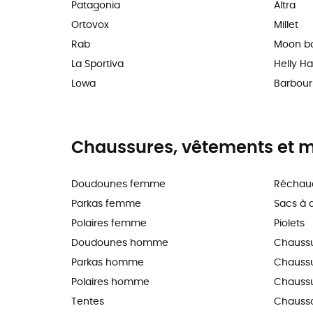
Patagonia
Altra
Ortovox
Millet
Rab
Moon b
La Sportiva
Helly H
Lowa
Barbour
Chaussures, vêtements et ma
Doudounes femme
Réchau
Parkas femme
Sacs à 
Polaires femme
Piolets
Doudounes homme
Chauss
Parkas homme
Chaussur
Polaires homme
Chaussu
Tentes
Chausso