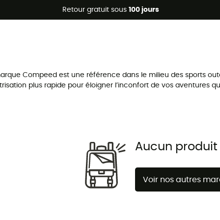
Promos d'été 🔥 -5 % EXTRA dès 2 produits* code Summer5
Retour gratuit sous
100 jours
rque Compeed est une référence dans le milieu des sports outd
sation plus rapide pour éloigner l’inconfort de vos aventures qu
Aucun produit
Voir nos autres ma