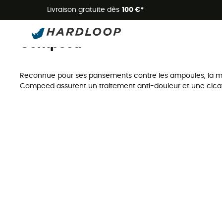
Livraison gratuite dès
100 €*
Compeed
Marques
Compeed
Reconnue pour ses pansements contre les ampoules, la ma
Compeed assurent un traitement anti-douleur et une cicatri