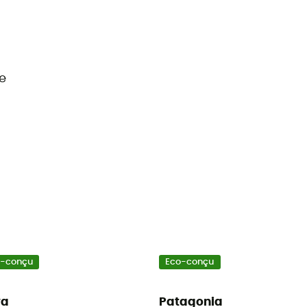
e
o-conçu
Eco-conçu
wa
Patagonia