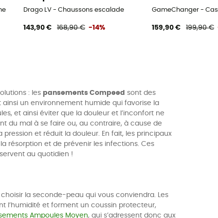
me
Drago LV - Chaussons escalade
GameChanger - Casq
143,90 €
168,90 €
-14%
159,90 €
199,90 €
lutions : les
pansements Compeed
sont des
t ainsi un environnement humide qui favorise la
et ainsi éviter que la douleur et l’inconfort ne
t du mal à se faire ou, au contraire, à cause de
ession et réduit la douleur. En fait, les principaux
r la résorption et de prévenir les infections. Ces
 servent au quotidien !
z choisir la seconde-peau qui vous conviendra. Les
nt l’humidité et forment un coussin protecteur,
sements Ampoules Moyen
, qui s’adressent donc aux