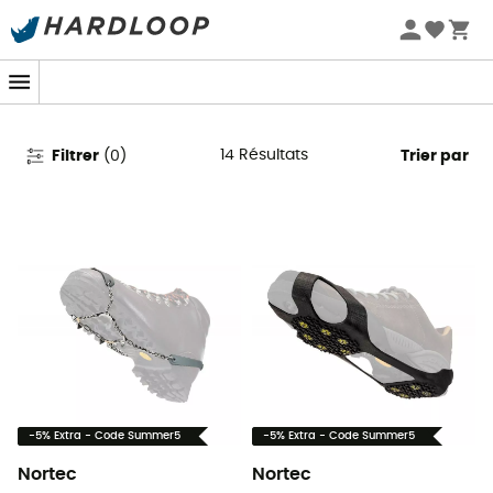
Promos d'été 🔥 -5 % EXTRA dès 2 produits* code Summer5
Nortec
14
Résultats
Filtrer
(
0
)
Trier par
-5% Extra - Code Summer5
-5% Extra - Code Summer5
Nortec
Nortec