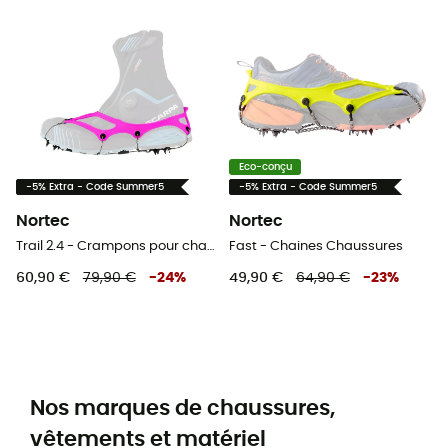
Eco-conçu
-5% Extra - Code Summer5
-5% Extra - Code Summer5
Nortec
Nortec
Trail 2.4 - Crampons pour chaussure
Fast - Chaines Chaussures
60,90 €
79,90 €
-
24
%
49,90 €
64,90 €
-
23
%
Nos marques de chaussures,
vêtements et matériel