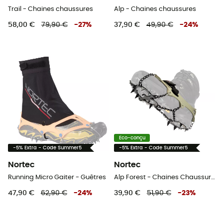
Trail - Chaines chaussures
Alp - Chaines chaussures
58,00 €
79,90 €
-
27
%
37,90 €
49,90 €
-
24
%
Eco-conçu
-5% Extra - Code Summer5
-5% Extra - Code Summer5
Nortec
Nortec
Running Micro Gaiter - Guêtres
Alp Forest - Chaines Chaussures
47,90 €
62,90 €
-
24
%
39,90 €
51,90 €
-
23
%