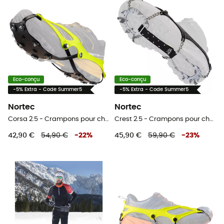
Eco-conçu
Eco-conçu
-5% Extra - Code Summer5
-5% Extra - Code Summer5
Nortec
Nortec
Corsa 2.5 - Crampons pour chaussure
Crest 2.5 - Crampons pour chaussure
42,90 €
54,90 €
-
22
%
45,90 €
59,90 €
-
23
%