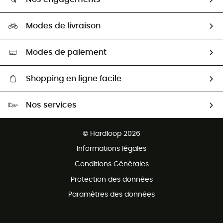
Carrières
Comment bien choisir ?
Notre empreinte
HardGuides
Modes de livraison
Seconde Main
Seconde main
Nos ambassadeurs
Aide & Contact
Sélection éco-responsable
Modes de paiement
Shopping en ligne facile
Livraison gratuite dès 100 €
Nos services
Retour gratuit sous 100 jours
Ventes aux groupes & club
Service client gratuit
© Hardloop 2026
Programme d'affiliation
Informations légales
Conditions Générales
Protection des données
Paramètres des données