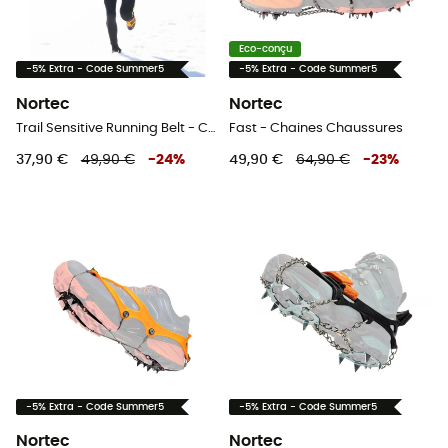
Eco-conçu
-5% Extra - Code Summer5
-5% Extra - Code Summer5
Nortec
Nortec
Trail Sensitive Running Belt - Ceinture hydratation
Fast - Chaines Chaussures
37,90 €
49,90 €
-
24
%
49,90 €
64,90 €
-
23
%
-5% Extra - Code Summer5
-5% Extra - Code Summer5
Nortec
Nortec