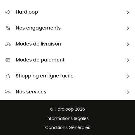
Suivre mon colis
Hardloop
Retour & remboursement
Qui sommes-nous ?
Guide des tailles
Nos engagements
Carrières
Comment bien choisir ?
Notre empreinte
HardGuides
Modes de livraison
Seconde Main
Seconde main
Nos ambassadeurs
Aide & Contact
Sélection éco-responsable
Modes de paiement
Shopping en ligne facile
Livraison gratuite dès 100 €
Nos services
Retour gratuit sous 100 jours
Ventes aux groupes & club
Service client gratuit
© Hardloop 2026
Programme d'affiliation
Informations légales
Conditions Générales