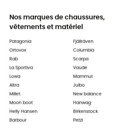
Nos marques de chaussures,
vêtements et matériel
Patagonia
Fjällräven
Ortovox
Columbia
Rab
Scarpa
La Sportiva
Vaude
Lowa
Mammut
Altra
Julbo
Millet
New balance
Moon boot
Hanwag
Helly Hansen
Birkenstock
Barbour
Petzl