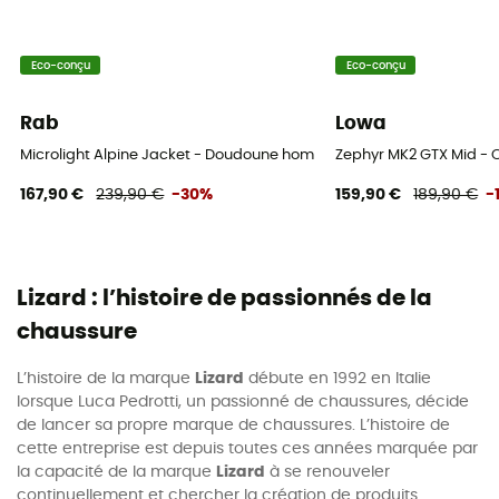
Eco-conçu
Eco-conçu
Rab
Lowa
Microlight Alpine Jacket - Doudoune homme
Zephyr MK2 GTX Mid - 
167,90 €
239,90 €
-30%
159,90 €
189,90 €
-
Lizard : l’histoire de passionnés de la
chaussure
L’histoire de la marque
Lizard
débute en 1992 en Italie
lorsque Luca Pedrotti, un passionné de chaussures, décide
de lancer sa propre marque de chaussures. L’histoire de
cette entreprise est depuis toutes ces années marquée par
la capacité de la marque
Lizard
à se renouveler
continuellement et chercher la création de produits