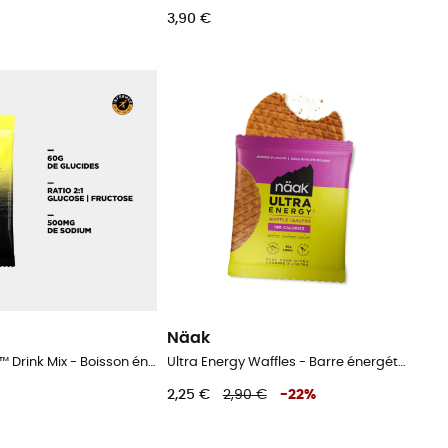
3,90 €
Näak
Boost Energy™ Drink Mix - Boisson énergétique
Ultra Energy Waffles - Barre énergétique
2,25 €
2,90 €
-
22
%