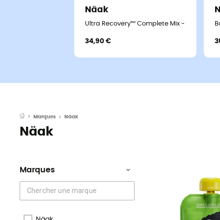
Näak
Ultra Recovery™ Complete Mix - Boisson é
B
34,90 €
3
Näak
Marques
Näak
Marques
Näak