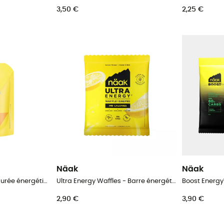
3,50 €
2,25 €
Näak
Näak
Ultra Energy Purée - Purée énergétique
Ultra Energy Waffles - Barre énergétique
2,90 €
3,90 €