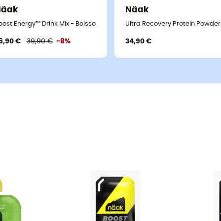
Näak
Näak
nergétique
oost Energy™ Drink Mix - Boisson énergétique
Ultra Recovery Protein Powder
6,90 €
39,90 €
-8%
34,90 €