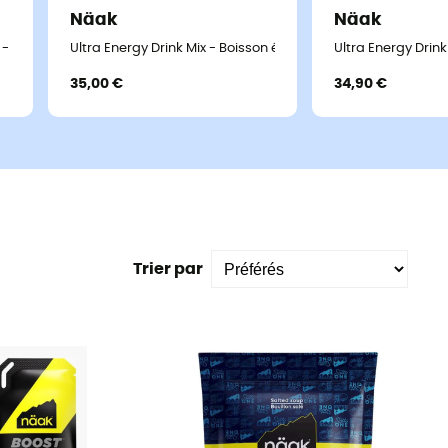
Näak
Näak
 - Boisson énergétique
Ultra Energy Drink Mix - Boisson énergétique
Ultra Energy Drin
35,00 €
34,90 €
Trier par