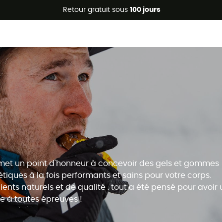
Promos d'été 🔥 -5 % EXTRA dès 2 produits* code Summer5
Retour gratuit sous
100 jours
et un point d'honneur à concevoir des gels et gommes
tiques à la fois performants et sains pour votre corps.
ients naturels et de qualité : tout a été pensé pour avoir
e à toutes épreuves !