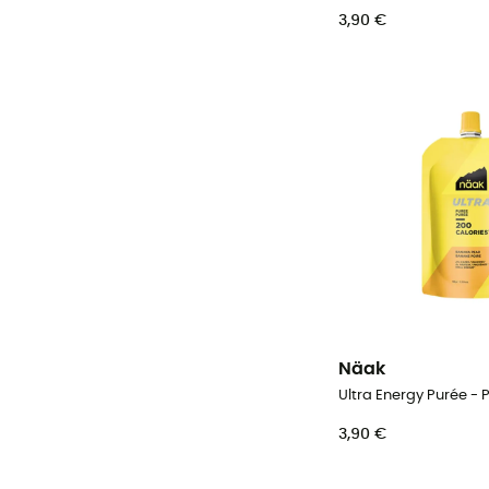
3,90 €
Näak
3,90 €