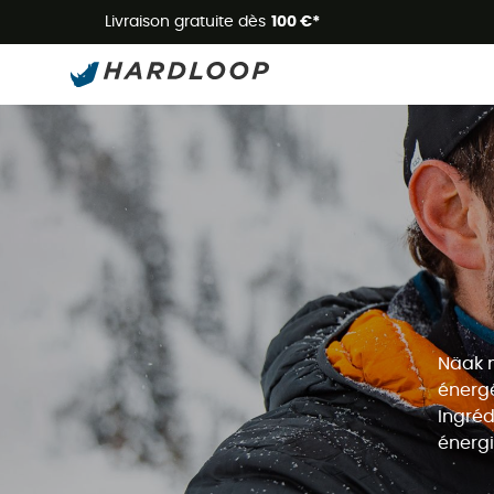
Livraison gratuite dès
100 €*
Näak m
énergé
Ingréd
énergi