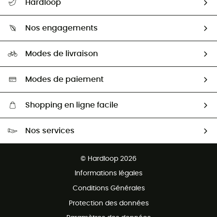
Hardloop
Retour & remboursement
Qui sommes-nous ?
Guide des tailles
Nos engagements
Carrières
Comment bien choisir ?
Notre empreinte
HardGuides
Modes de livraison
Seconde Main
Seconde main
Nos ambassadeurs
Aide & Contact
Sélection éco-responsable
Modes de paiement
Shopping en ligne facile
Livraison gratuite dès 100 €
Nos services
Retour gratuit sous 100 jours
Ventes aux groupes & club
Service client gratuit
© Hardloop 2026
Programme d'affiliation
Informations légales
Conditions Générales
Protection des données