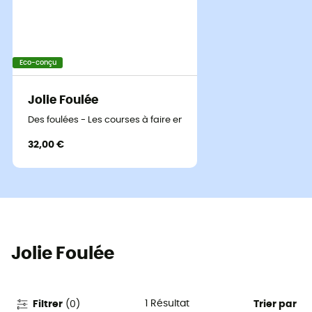
Eco-conçu
Jolie Foulée
Des foulées - Les courses à faire en France avant de mourir
32,00 €
Jolie Foulée
1
Résultat
Filtrer
(
0
)
Trier par